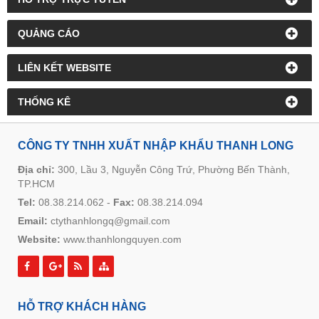
QUẢNG CÁO
LIÊN KẾT WEBSITE
THỐNG KÊ
CÔNG TY TNHH XUẤT NHẬP KHẨU THANH LONG
Địa chỉ:
300, Lầu 3, Nguyễn Công Trứ, Phường Bến Thành,
TP.HCM
Tel:
08.38.214.062
-
Fax:
08.38.214.094
Email:
ctythanhlongq@gmail.com
Website:
www.thanhlongquyen.com
HỖ TRỢ KHÁCH HÀNG