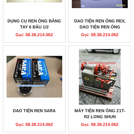
DỤNG CỤ REN ỐNG BẰNG
DAO TIỆN REN ỐNG REX,
TAY 6 ĐẦU 1/2
DAO TIỆN REN ỐNG
ASADA, DAO TIỆN REN
Gọi: 08.38.214.062
Gọi: 08.38.214.062
ỐNG RIDGID
DAO TIỆN REN SARA
MÁY TIỆN REN ỐNG Z1T-
R2 LONG SHUN
Gọi: 08.38.214.062
Gọi: 08.38.214.062