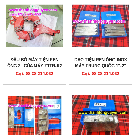
ĐẦU BÒ MÁY TIỆN REN
DAO TIỆN REN ỐNG INOX
ỐNG 2” CỦA MÁY Z1TR-R2
MÁY TRUNG QUỐC 1”-2”
HSS
Gọi: 08.38.214.062
Gọi: 08.38.214.062