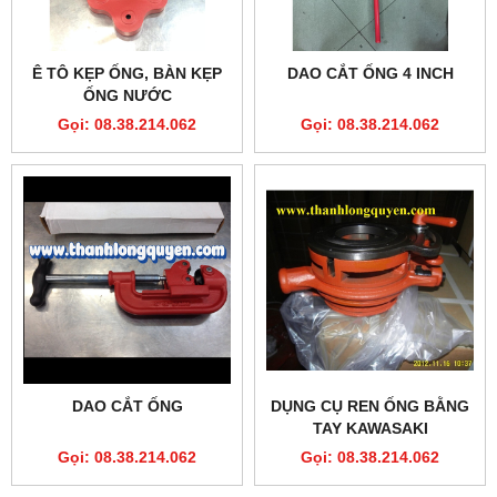
Ê TÔ KẸP ỐNG, BÀN KẸP
DAO CẮT ỐNG 4 INCH
ỐNG NƯỚC
Gọi: 08.38.214.062
Gọi: 08.38.214.062
DAO CẮT ỐNG
DỤNG CỤ REN ỐNG BẰNG
TAY KAWASAKI
Gọi: 08.38.214.062
Gọi: 08.38.214.062