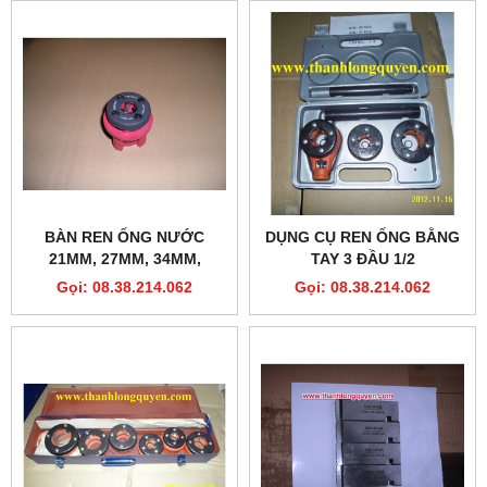
BÀN REN ỐNG NƯỚC
DỤNG CỤ REN ỐNG BẰNG
21MM, 27MM, 34MM,
TAY 3 ĐẦU 1/2
42MM, 49MM, 60MM
Gọi: 08.38.214.062
Gọi: 08.38.214.062