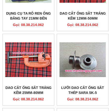
DỤNG CỤ TA RÔ REN ỐNG
DAO CẮT ỐNG SẮT TRÁNG
BẰNG TAY 21MM ĐẾN
KẼM 12MM-50MM
60MM 60WA
Gọi: 08.38.214.062
Gọi: 08.38.214.062
DAO CẮT ỐNG SẮT TRÁNG
LƯỠI DAO CẮT ỐNG SẮT
KẼM 25MM-80MM
THÉP SARA SK-5
Gọi: 08.38.214.062
Gọi: 08.38.214.062