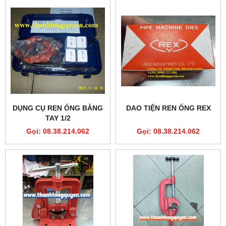
DỤNG CỤ REN ỐNG BẰNG
DAO TIỆN REN ỐNG REX
TAY 1/2
Gọi: 08.38.214.062
Gọi: 08.38.214.062