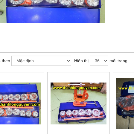
 theo
Hiển thị
mỗi trang