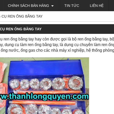
CHÍNH SÁCH BÁN HÀNG
TIN TỨC
LIÊN HỆ
 CỤ REN ỐNG BẰNG TAY
CỤ REN ỐNG BẰNG TAY
ụ ren ống bằng tay hay còn được gọi là bộ ren ống bằng tay, bộ 
ay, dụng cụ làm ren ống bằng tay, là dụng cụ chuyên làm ren ống
ống nước, ống gas cho các nhà máy xí nghiệp, hệ thống phòn