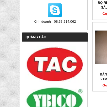
BỘ R
SÁ
Gọ
Kinh doanh - 08.38.214.062
QUẢNG CÁO
BÀN
21M
42
Gọ