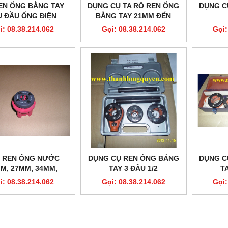
EN ỐNG BẰNG TAY
DỤNG CỤ TA RÔ REN ỐNG
DỤNG C
U ĐẦU ỐNG ĐIỆN
BẰNG TAY 21MM ĐẾN
60MM 60WA
i: 08.38.214.062
Gọi: 08.38.214.062
Gọi:
 REN ỐNG NƯỚC
DỤNG CỤ REN ỐNG BẰNG
DỤNG C
M, 27MM, 34MM,
TAY 3 ĐẦU 1/2
TA
MM, 49MM, 60MM
i: 08.38.214.062
Gọi: 08.38.214.062
Gọi: