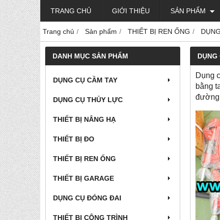
TRANG CHỦ
GIỚI THIỆU
SẢN PHẨM
Trang chủ
Sản phẩm
THIẾT BỊ REN ỐNG
DỤNG
DANH MỤC SẢN PHẨM
DỤNG 
Dụng c
DỤNG CỤ CẦM TAY
bằng t
đường 
DỤNG CỤ THỦY LỰC
THIẾT BỊ NÂNG HẠ
THIẾT BỊ ĐO
THIẾT BỊ REN ỐNG
THIẾT BỊ GARAGE
DỤNG CỤ ĐÓNG ĐAI
THIẾT BỊ CÔNG TRÌNH