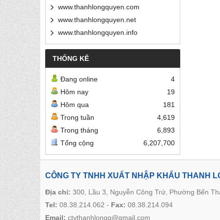
www.thanhlongquyen.com
www.thanhlongquyen.net
www.thanhlongquyen.info
THỐNG KÊ
Đang online
4
Hôm nay
19
Hôm qua
181
Trong tuần
4,619
Trong tháng
6,893
Tổng cộng
6,207,700
CÔNG TY TNHH XUẤT NHẬP KHẨU THANH 
Địa chỉ:
300, Lầu 3, Nguyễn Công Trứ, Phường Bến T
Tel:
08.38.214.062
-
Fax:
08.38.214.094
Email:
ctythanhlongq@gmail.com