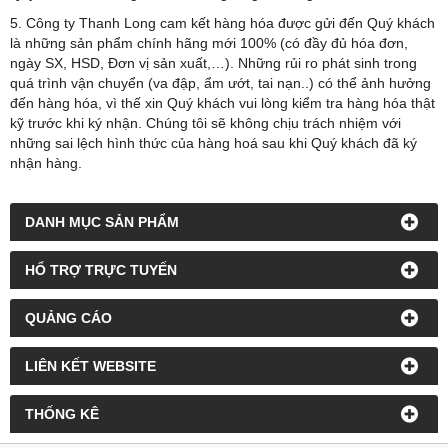
5. Công ty Thanh Long cam kết hàng hóa được gửi đến Quý khách
là những sản phẩm chính hãng mới 100% (có đầy đủ hóa đơn,
ngày SX, HSD, Đơn vị sản xuất,…). Những rủi ro phát sinh trong
quá trình vận chuyển (va đập, ẩm ướt, tai nạn..) có thể ảnh hưởng
đến hàng hóa, vì thế xin Quý khách vui lòng kiểm tra hàng hóa thật
kỹ trước khi ký nhận. Chúng tôi sẽ không chịu trách nhiệm với
những sai lệch hình thức của hàng hoá sau khi Quý khách đã ký
nhận hàng.
DANH MỤC SẢN PHẨM
HỔ TRỢ TRỰC TUYẾN
QUẢNG CÁO
LIÊN KẾT WEBSITE
THỐNG KÊ