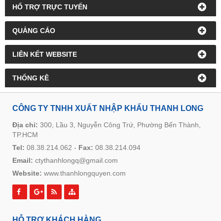
HỔ TRỢ TRỰC TUYẾN
QUẢNG CÁO
LIÊN KẾT WEBSITE
THỐNG KÊ
CÔNG TY TNHH XUẤT NHẬP KHẨU THANH LONG
Địa chỉ:
300, Lầu 3, Nguyễn Công Trứ, Phường Bến Thành,
TP.HCM
Tel:
08.38.214.062
-
Fax:
08.38.214.094
Email:
ctythanhlongq@gmail.com
Website:
www.thanhlongquyen.com
HỖ TRỢ KHÁCH HÀNG