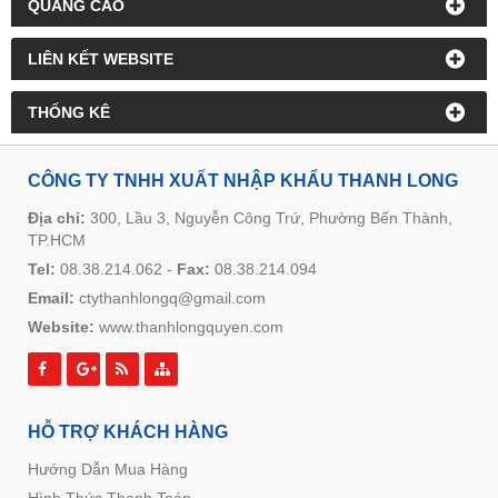
QUẢNG CÁO
LIÊN KẾT WEBSITE
THỐNG KÊ
CÔNG TY TNHH XUẤT NHẬP KHẨU THANH LONG
Địa chỉ:
300, Lầu 3, Nguyễn Công Trứ, Phường Bến Thành,
TP.HCM
Tel:
08.38.214.062
-
Fax:
08.38.214.094
Email:
ctythanhlongq@gmail.com
Website:
www.thanhlongquyen.com
HỖ TRỢ KHÁCH HÀNG
Hướng Dẫn Mua Hàng