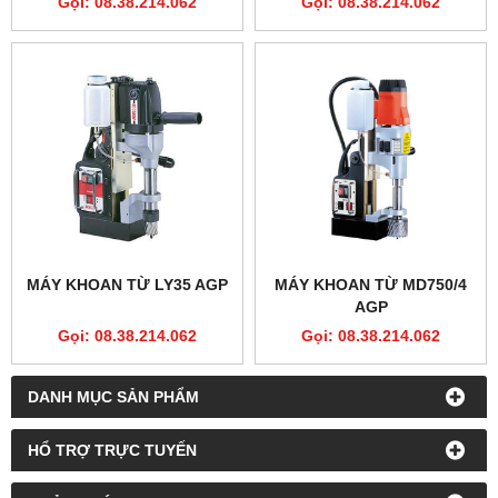
Gọi: 08.38.214.062
Gọi: 08.38.214.062
MÁY KHOAN TỪ LY35 AGP
MÁY KHOAN TỪ MD750/4
AGP
Gọi: 08.38.214.062
Gọi: 08.38.214.062
DANH MỤC SẢN PHẨM
HỔ TRỢ TRỰC TUYẾN