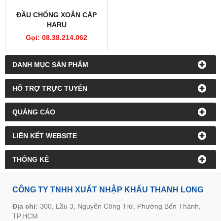
ĐẦU CHỐNG XOẮN CÁP
HARU
Gọi: 08.38.214.062
DANH MỤC SẢN PHẨM
HỔ TRỢ TRỰC TUYẾN
QUẢNG CÁO
LIÊN KẾT WEBSITE
THỐNG KÊ
CÔNG TY TNHH XUẤT NHẬP KHẨU THANH LONG
Địa chỉ:
300, Lầu 3, Nguyễn Công Trứ, Phường Bến Thành,
TP.HCM