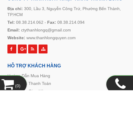
Địa chỉ:
300, Lầu 3, Nguyễn Công Trứ, Phường Bến Thành,
TP.HCM
Tel:
08.38.214.062
-
Fax:
08.38.214.094
Email:
ctythanhlongq@gmail.com
Website:
www.thanhlongquyen.com
HỖ TRỢ KHÁCH HÀNG
Hướng Dẫn Mua Hàng
Hình Thức Thanh Toán
(
0
)
Hình Thức Giao Hàng
Chính Sách Đổi Trả
Chính Sách Bảo Mật