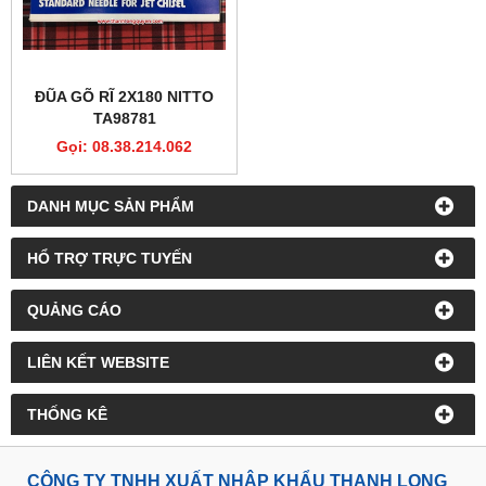
ĐŨA GÕ RĨ 2X180 NITTO
TA98781
Gọi: 08.38.214.062
DANH MỤC SẢN PHẨM
HỔ TRỢ TRỰC TUYẾN
QUẢNG CÁO
LIÊN KẾT WEBSITE
THỐNG KÊ
CÔNG TY TNHH XUẤT NHẬP KHẨU THANH LONG