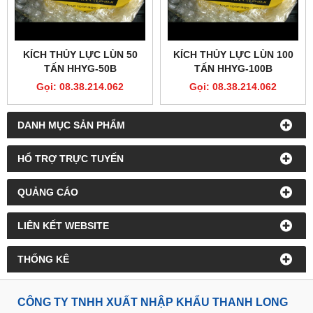
KÍCH THỦY LỰC LÙN 50
KÍCH THỦY LỰC LÙN 100
TẤN HHYG-50B
TẤN HHYG-100B
Gọi: 08.38.214.062
Gọi: 08.38.214.062
DANH MỤC SẢN PHẨM
HỔ TRỢ TRỰC TUYẾN
QUẢNG CÁO
LIÊN KẾT WEBSITE
THỐNG KÊ
CÔNG TY TNHH XUẤT NHẬP KHẨU THANH LONG