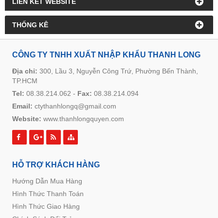
LIÊN KẾT WEBSITE
THỐNG KÊ
CÔNG TY TNHH XUẤT NHẬP KHẨU THANH LONG
Địa chỉ:
300, Lầu 3, Nguyễn Công Trứ, Phường Bến Thành,
TP.HCM
Tel:
08.38.214.062
-
Fax:
08.38.214.094
Email:
ctythanhlongq@gmail.com
Website:
www.thanhlongquyen.com
HỖ TRỢ KHÁCH HÀNG
Hướng Dẫn Mua Hàng
Hình Thức Thanh Toán
Hình Thức Giao Hàng