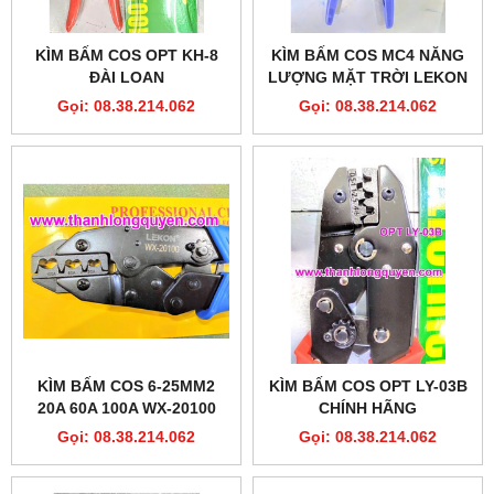
KÌM BẤM COS OPT KH-8
KÌM BẤM COS MC4 NĂNG
ĐÀI LOAN
LƯỢNG MẶT TRỜI LEKON
A-2546B
Gọi: 08.38.214.062
Gọi: 08.38.214.062
KÌM BẤM COS 6-25MM2
KÌM BẤM COS OPT LY-03B
20A 60A 100A WX-20100
CHÍNH HÃNG
LEKON
Gọi: 08.38.214.062
Gọi: 08.38.214.062