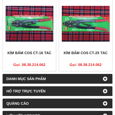
KÌM BẤM COS CT-16 TAC
KÌM BẤM COS CT-25 TAC
Gọi: 08.38.214.062
Gọi: 08.38.214.062
DANH MỤC SẢN PHẨM
HỔ TRỢ TRỰC TUYẾN
QUẢNG CÁO