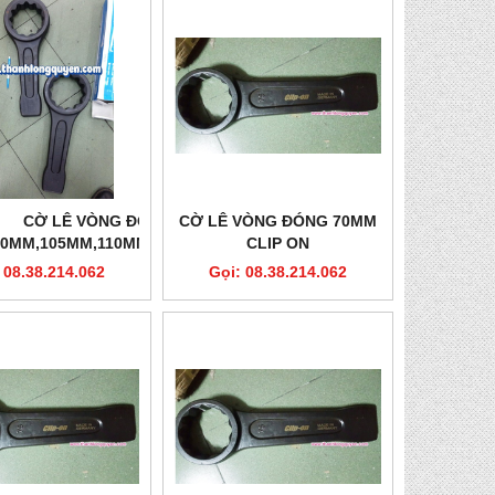
CỜ LÊ VÒNG ĐÓNG
CỜ LÊ VÒNG ĐÓNG 70MM
00MM,105MM,110MM,115MM,120MM
CLIP ON
CLIP ON
 08.38.214.062
Gọi: 08.38.214.062