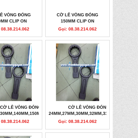
LÊ VÒNG ĐÓNG
CỜ LÊ VÒNG ĐÓNG
0MM CLIP ON
150MM CLIP ON
 08.38.214.062
Gọi: 08.38.214.062
CỜ LÊ VÒNG ĐÓNG
CỜ LÊ VÒNG ĐÓNG
130MM,140MM,150MM,160MM
24MM,27MM,30MM,32MM,33MM,34MM
CLIP ON
CLIP-ON
 08.38.214.062
Gọi: 08.38.214.062