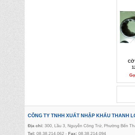
CỜ
1
Gọ
CÔNG TY TNHH XUẤT NHẬP KHẨU THANH 
Địa chỉ:
300, Lầu 3, Nguyễn Công Trứ, Phường Bến T
Tel:
08.38.214.062
-
Fax:
08.38.214.094