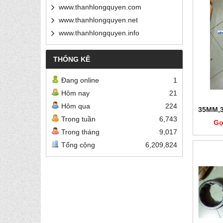
www.thanhlongquyen.com
www.thanhlongquyen.net
www.thanhlongquyen.info
THỐNG KÊ
Đang online
1
Hôm nay
21
Hôm qua
224
35MM,
Trong tuần
6,743
Gọ
Trong tháng
9,017
Tổng cộng
6,209,824