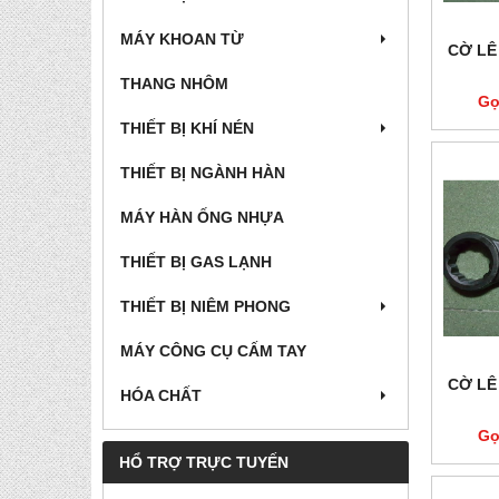
MÁY KHOAN TỪ
CỜ LÊ
THANG NHÔM
Gọ
THIẾT BỊ KHÍ NÉN
THIẾT BỊ NGÀNH HÀN
MÁY HÀN ỐNG NHỰA
THIẾT BỊ GAS LẠNH
THIẾT BỊ NIÊM PHONG
MÁY CÔNG CỤ CẤM TAY
CỜ LÊ
HÓA CHẤT
Gọ
HỔ TRỢ TRỰC TUYẾN