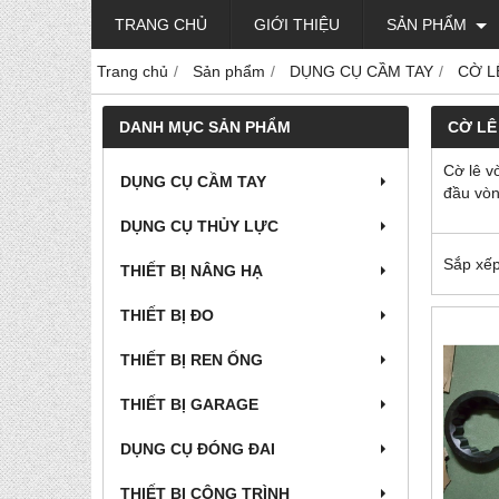
TRANG CHỦ
GIỚI THIỆU
SẢN PHẨM
Trang chủ
Sản phẩm
DỤNG CỤ CẦM TAY
CỜ L
DANH MỤC SẢN PHẨM
CỜ LÊ
Cờ lê v
DỤNG CỤ CẦM TAY
đầu vòn
DỤNG CỤ THỦY LỰC
Sắp xếp
THIẾT BỊ NÂNG HẠ
THIẾT BỊ ĐO
THIẾT BỊ REN ỐNG
THIẾT BỊ GARAGE
DỤNG CỤ ĐÓNG ĐAI
THIẾT BỊ CÔNG TRÌNH