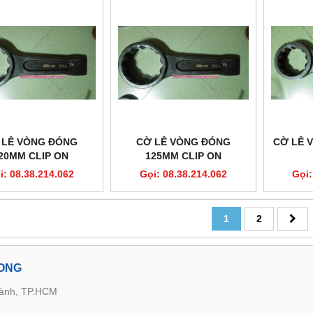
 LÊ VÒNG ĐÓNG
CỜ LÊ VÒNG ĐÓNG
CỜ LÊ 
20MM CLIP ON
125MM CLIP ON
i: 08.38.214.062
Gọi: 08.38.214.062
Gọi:
1
2
LONG
hành, TP.HCM