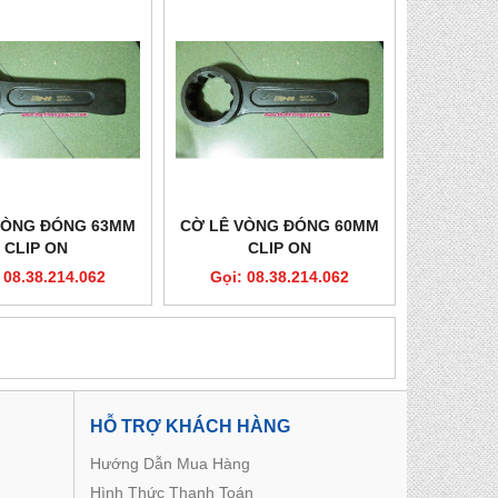
VÒNG ĐÓNG 63MM
CỜ LÊ VÒNG ĐÓNG 60MM
CLIP ON
CLIP ON
 08.38.214.062
Gọi: 08.38.214.062
HỖ TRỢ KHÁCH HÀNG
Hướng Dẫn Mua Hàng
Hình Thức Thanh Toán