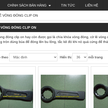
CHÍNH SÁCH BÁN HÀNG
TIN TỨC
LIÊN HỆ
Ê VÒNG ĐÓNG CLIP ON
 VÒNG ĐÓNG CLIP ON
òng đóng clip on hay còn được gọi là chìa khóa vòng đóng, cờ lê vòng 
g tròn dùng búa để đóng lên bu lông, tắc kê đó khi nó quá cứng để th
 theo
Hiển thị
mỗi trang