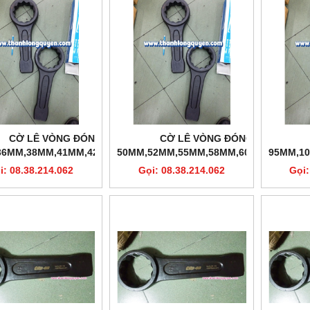
CỜ LÊ VÒNG ĐÓNG
CỜ LÊ VÒNG ĐÓNG
36MM,38MM,41MM,42MM,46MM
50MM,52MM,55MM,58MM,60MM,63MM
95MM,1
CLIP-ON
CLIP-ON
i: 08.38.214.062
Gọi: 08.38.214.062
Gọi: