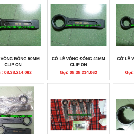
 VÒNG ĐÓNG 50MM
CỜ LÊ VÒNG ĐÓNG 41MM
CỜ LÊ 
CLIP ON
CLIP ON
i: 08.38.214.062
Gọi: 08.38.214.062
Gọi: