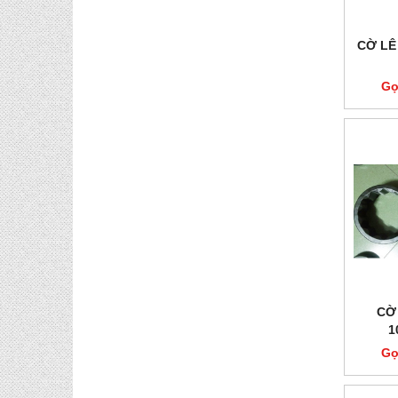
CỜ LÊ
Gọ
CỜ
1
Gọ