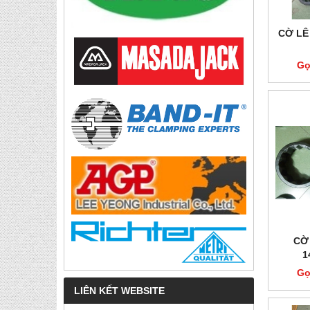
CỜ LÊ
Gọ
CỜ
1
Gọ
LIÊN KẾT WEBSITE