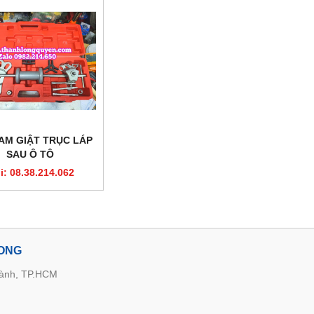
AM GIẬT TRỤC LÁP
SAU Ô TÔ
i: 08.38.214.062
LONG
hành, TP.HCM