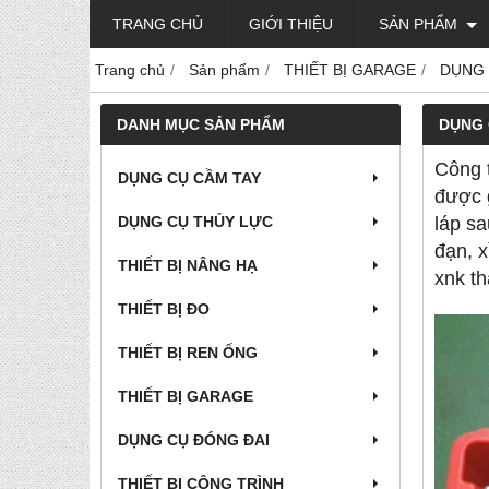
TRANG CHỦ
GIỚI THIỆU
SẢN PHẨM
Trang chủ
Sản phẩm
THIẾT BỊ GARAGE
DỤNG 
DANH MỤC SẢN PHẨM
DỤNG 
Công t
DỤNG CỤ CẦM TAY
được g
DỤNG CỤ THỦY LỰC
láp sa
đạn, x
THIẾT BỊ NÂNG HẠ
xnk th
THIẾT BỊ ĐO
THIẾT BỊ REN ỐNG
THIẾT BỊ GARAGE
DỤNG CỤ ĐÓNG ĐAI
THIẾT BỊ CÔNG TRÌNH