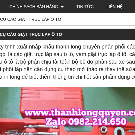
CHÍNH SÁCH BÁN HÀNG
TIN TỨC
LIÊN HỆ
CỤ CẢO GIẬT TRỤC LÁP Ô TÔ
CỤ CẢO GIẬT TRỤC LÁP Ô TÔ
y tnhh xuất nhập khẩu thanh long chuyên phân phối các l
ọi là cảo giật trục láp sau ô tô, vam giật trục láp ô tô
u ô tô là bộ phận chịu tải toàn bộ bệ đỡ phần sau xe sau
ì phốt láp nên cần dụng cụ tháo mở tháo ra thay thế sửa
anh long để biết thêm thông tin chi tiết sản phẩm dụng cụ