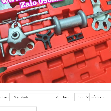
 theo
Hiển thị
mỗi trang