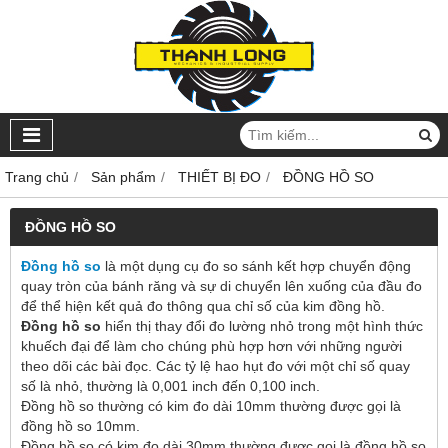
Trang chủ
Sản phẩm
THIẾT BỊ ĐO
ĐỒNG HỒ SO
ĐỒNG HỒ SO
Đồng hồ so
là một dụng cụ đo so sánh kết hợp chuyển động
quay tròn của bánh răng và sự di chuyển lên xuống của đầu đo
để thể hiện kết quả đo thông qua chỉ số của kim đồng hồ.
Đồng hồ so
hiển thị thay đổi đo lường nhỏ trong một hình thức
khuếch đại để làm cho chúng phù hợp hơn với những người
theo dõi các bài đọc. Các tỷ lệ hao hụt đo với một chỉ số quay
số là nhỏ, thường là 0,001 inch đến 0,100 inch.
Đồng hồ so thường có kim đo dài 10mm thường được gọi là
đồng hồ so 10mm.
Đồng hồ so có kim đo dài 30mm thường được gọi là đồng hồ so