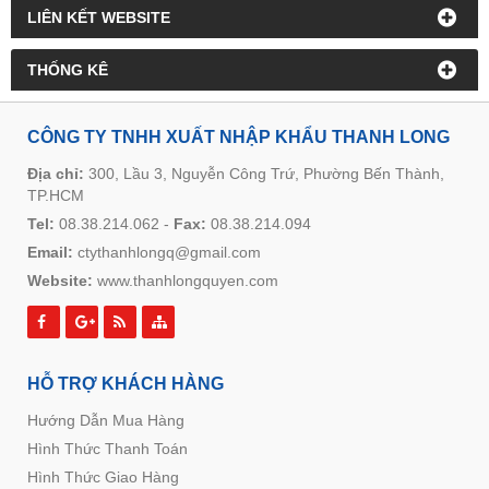
LIÊN KẾT WEBSITE
THỐNG KÊ
CÔNG TY TNHH XUẤT NHẬP KHẨU THANH LONG
Địa chỉ:
300, Lầu 3, Nguyễn Công Trứ, Phường Bến Thành,
TP.HCM
Tel:
08.38.214.062
-
Fax:
08.38.214.094
Email:
ctythanhlongq@gmail.com
Website:
www.thanhlongquyen.com
HỖ TRỢ KHÁCH HÀNG
Hướng Dẫn Mua Hàng
Hình Thức Thanh Toán
Hình Thức Giao Hàng