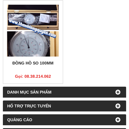
ĐỒNG HỒ SO 100MM
Gọi: 08.38.214.062
DANH MỤC SẢN PHẨM
HỔ TRỢ TRỰC TUYẾN
QUẢNG CÁO