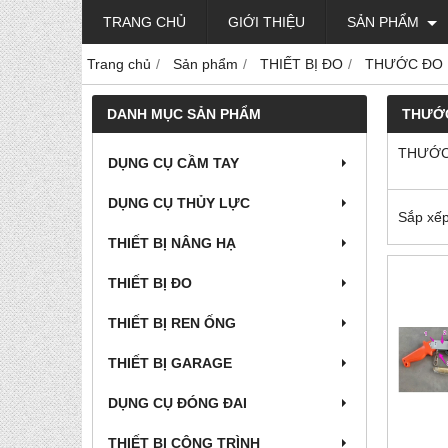
TRANG CHỦ
GIỚI THIỆU
SẢN PHẨM
Trang chủ
Sản phẩm
THIẾT BỊ ĐO
THƯỚC ĐO 
DANH MỤC SẢN PHẨM
THƯỚC
THƯỚC
DỤNG CỤ CẦM TAY
DỤNG CỤ THỦY LỰC
Sắp xếp
THIẾT BỊ NÂNG HẠ
THIẾT BỊ ĐO
THIẾT BỊ REN ỐNG
THIẾT BỊ GARAGE
DỤNG CỤ ĐÓNG ĐAI
THIẾT BỊ CÔNG TRÌNH