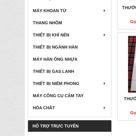
THƯỚC
MÁY KHOAN TỪ
Gọ
THANG NHÔM
THIẾT BỊ KHÍ NÉN
THIẾT BỊ NGÀNH HÀN
MÁY HÀN ỐNG NHỰA
THIẾT BỊ GAS LẠNH
THIẾT BỊ NIÊM PHONG
MÁY CÔNG CỤ CẤM TAY
THƯỚ
HÓA CHẤT
Gọ
HỔ TRỢ TRỰC TUYẾN