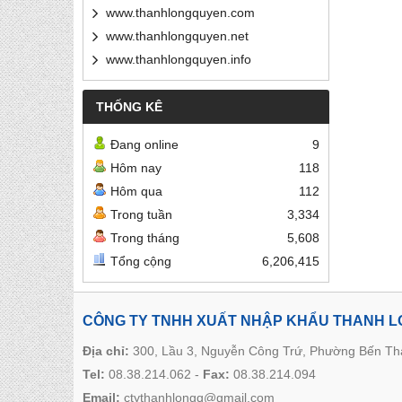
www.thanhlongquyen.com
www.thanhlongquyen.net
www.thanhlongquyen.info
THỐNG KÊ
Đang online
9
Hôm nay
118
Hôm qua
112
Trong tuần
3,334
Trong tháng
5,608
Tổng cộng
6,206,415
CÔNG TY TNHH XUẤT NHẬP KHẨU THANH 
Địa chỉ:
300, Lầu 3, Nguyễn Công Trứ, Phường Bến T
Tel:
08.38.214.062
-
Fax:
08.38.214.094
Email:
ctythanhlongq@gmail.com