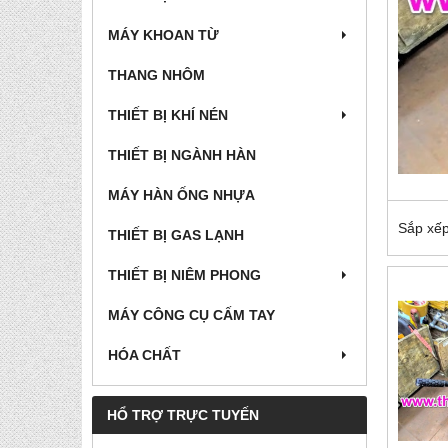
MÁY KHOAN TỪ
THANG NHÔM
THIẾT BỊ KHÍ NÉN
THIẾT BỊ NGÀNH HÀN
MÁY HÀN ỐNG NHỰA
Sắp xếp
THIẾT BỊ GAS LẠNH
THIẾT BỊ NIÊM PHONG
MÁY CÔNG CỤ CẤM TAY
HÓA CHẤT
HỔ TRỢ TRỰC TUYẾN