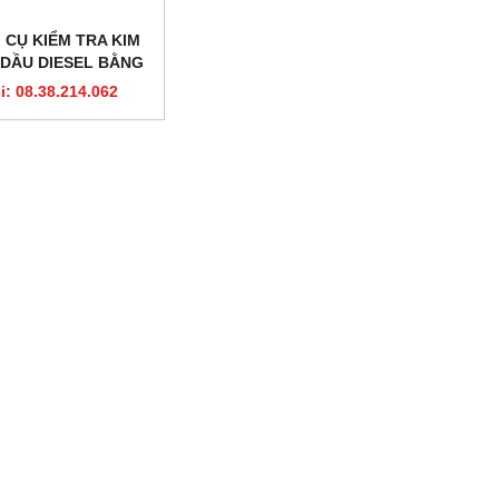
 CỤ KIỂM TRA KIM
 DẦU DIESEL BẰNG
TAY S60H
i: 08.38.214.062