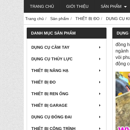
TRANG CHỦ
GIỚI THIỆU
SẢN PHẨM
Trang chủ
Sản phẩm
THIẾT BỊ ĐO
DỤNG CỤ KI
DANH MỤC SẢN PHẨM
DỤNG 
đồng h
DỤNG CỤ CẦM TAY
ngành 
vòi ph
DỤNG CỤ THỦY LỰC
động c
THIẾT BỊ NÂNG HẠ
THIẾT BỊ ĐO
THIẾT BỊ REN ỐNG
THIẾT BỊ GARAGE
DỤNG CỤ ĐÓNG ĐAI
THIẾT BỊ CÔNG TRÌNH