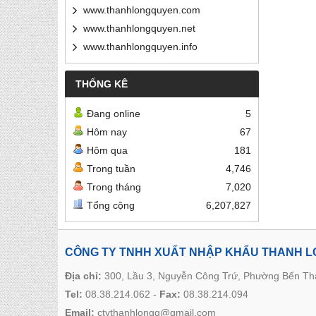
www.thanhlongquyen.com
www.thanhlongquyen.net
www.thanhlongquyen.info
THỐNG KÊ
Đang online
5
Hôm nay
67
Hôm qua
181
Trong tuần
4,746
Trong tháng
7,020
Tổng cộng
6,207,827
CÔNG TY TNHH XUẤT NHẬP KHẨU THANH 
Địa chỉ:
300, Lầu 3, Nguyễn Công Trứ, Phường Bến T
Tel:
08.38.214.062
-
Fax:
08.38.214.094
Email:
ctythanhlongq@gmail.com