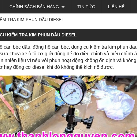
CHÍNH SÁCH BÁN HÀNG
TIN TỨC
LIÊN HỆ
ỂM TRA KIM PHUN DẦU DIESEL
CỤ KIỂM TRA KIM PHUN DẦU DIESEL
ồ cân béc dầu, đồng hồ cân béc, dụng cụ kiểm tra kim phun dầu
sữa chữa xe ô tô cơ giới dùng để đo điều chỉnh và hiệu chỉnh áp
un nhiên liệu vì nếu vòi phun hoạt động không ổn định và không
ơ hay động cơ diesel khi đó không thể kích nổ được.