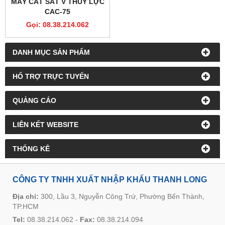
MÁY CẮT SẮT V THỦY LỰC
CAC-75
Gọi: 08.38.214.062
DANH MỤC SẢN PHẨM
HỔ TRỢ TRỰC TUYẾN
QUẢNG CÁO
LIÊN KẾT WEBSITE
THỐNG KÊ
CÔNG TY TNHH XUẤT NHẬP KHẨU THANH LONG
Địa chỉ:
300, Lầu 3, Nguyễn Công Trứ, Phường Bến Thành,
TP.HCM
Tel:
08.38.214.062
-
Fax:
08.38.214.094