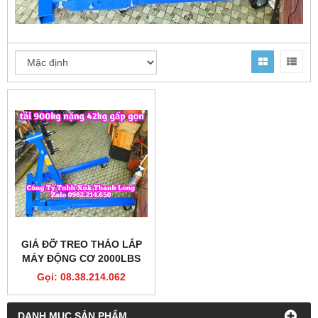
GIÁ ĐỠ TREO THÁO LẮP
MÁY ĐỘNG CƠ 2000LBS
900KG XOAY 360 ĐỘ GẤP
Gọi: 08.38.214.062
GỌN ES340206
DANH MỤC SẢN PHẨM