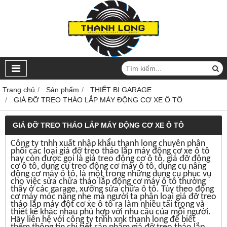
Trang chủ
Sản phẩm
THIẾT BỊ GARAGE
GIÁ ĐỠ TREO THÁO LẮP MÁY ĐỘNG CƠ XE Ô TÔ
GIÁ ĐỠ TREO THÁO LẮP MÁY ĐỘNG CƠ XE Ô TÔ
Công ty tnhh xuất nhập khẩu thanh long chuyên phân
phối các loại giá đỡ treo tháo lắp máy động cơ xe ô tô
hay còn được gọi là giá treo động cơ ô tô, giá đỡ động
cơ ô tô, dụng cụ treo động cơ máy ô tô, dụng cụ nâng
động cơ máy ô tô, là một trong những dụng cụ phục vụ
cho việc sửa chữa tháo lắp động cơ máy ô tô thường
thấy ở các garage, xưỡng sửa chữa ô tô. Tùy theo động
cơ máy móc nặng nhẹ mà người ta phân loại giá đỡ treo
tháo lắp máy đột cơ xe ô tô ra làm nhiều tải trọng và
thiết kế khác nhau phù hợp với nhu cầu của mỗi người.
Hãy liên hệ với công ty tnhh xnk thanh long để biết