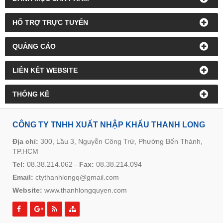
HỔ TRỢ TRỰC TUYẾN
QUẢNG CÁO
LIÊN KẾT WEBSITE
THỐNG KÊ
CÔNG TY TNHH XUẤT NHẬP KHẨU THANH LONG
Địa chỉ:
300, Lầu 3, Nguyễn Công Trứ, Phường Bến Thành,
TP.HCM
Tel:
08.38.214.062
-
Fax:
08.38.214.094
Email:
ctythanhlongq@gmail.com
Website:
www.thanhlongquyen.com