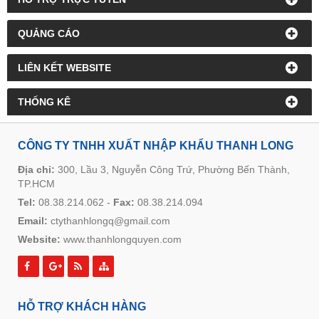
QUẢNG CÁO
LIÊN KẾT WEBSITE
THỐNG KÊ
CÔNG TY TNHH XUẤT NHẬP KHẨU THANH LONG
Địa chỉ:
300, Lầu 3, Nguyễn Công Trứ, Phường Bến Thành,
TP.HCM
Tel:
08.38.214.062
-
Fax:
08.38.214.094
Email:
ctythanhlongq@gmail.com
Website:
www.thanhlongquyen.com
HỖ TRỢ KHÁCH HÀNG