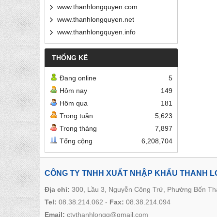
www.thanhlongquyen.com
www.thanhlongquyen.net
www.thanhlongquyen.info
THỐNG KÊ
Đang online
5
Hôm nay
149
Hôm qua
181
Trong tuần
5,623
Trong tháng
7,897
Tổng cộng
6,208,704
CÔNG TY TNHH XUẤT NHẬP KHẨU THANH 
Địa chỉ:
300, Lầu 3, Nguyễn Công Trứ, Phường Bến T
Tel:
08.38.214.062
-
Fax:
08.38.214.094
Email:
ctythanhlongq@gmail.com