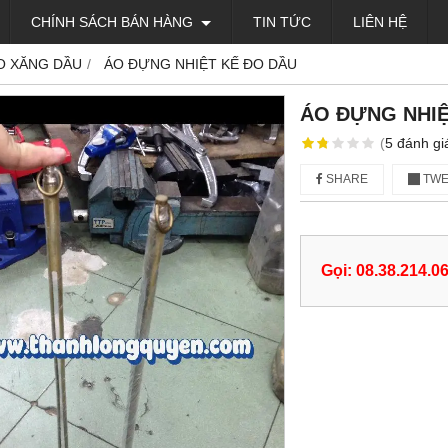
CHÍNH SÁCH BÁN HÀNG
TIN TỨC
LIÊN HỆ
O XĂNG DẦU
ÁO ĐỰNG NHIỆT KẾ ĐO DẦU
ÁO ĐỰNG NHIỆ
(
5
đánh gi
SHARE
TWE
Gọi: 08.38.214.0