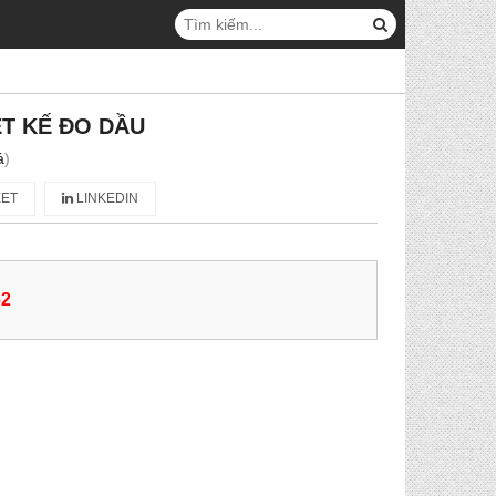
T KẾ ĐO DẦU
á
)
ET
LINKEDIN
62