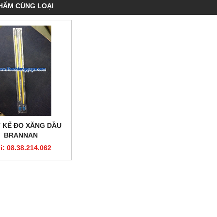
HẨM CÙNG LOẠI
T KẾ ĐO XĂNG DẦU
BRANNAN
i: 08.38.214.062