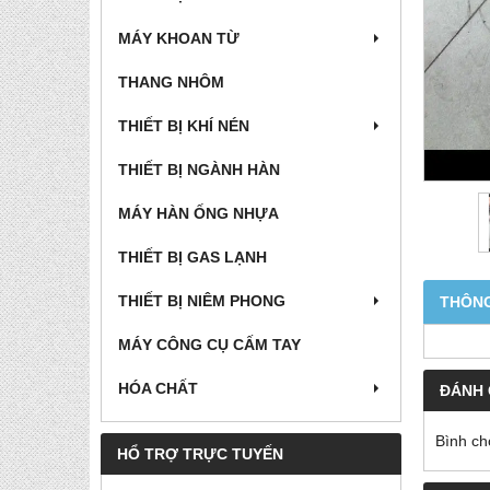
MÁY KHOAN TỪ
THANG NHÔM
THIẾT BỊ KHÍ NÉN
THIẾT BỊ NGÀNH HÀN
MÁY HÀN ỐNG NHỰA
THIẾT BỊ GAS LẠNH
THIẾT BỊ NIÊM PHONG
THÔNG
MÁY CÔNG CỤ CẤM TAY
HÓA CHẤT
ĐÁNH 
Bình ch
HỔ TRỢ TRỰC TUYẾN