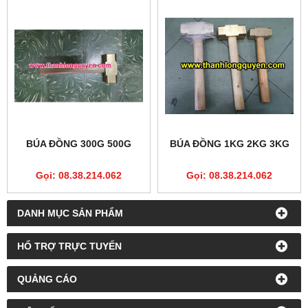
BÚA ĐỒNG 300G 500G
BÚA ĐỒNG 1KG 2KG 3KG
Gọi: 08.38.214.062
Gọi: 08.38.214.062
DANH MỤC SẢN PHẨM
HỔ TRỢ TRỰC TUYẾN
QUẢNG CÁO