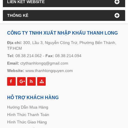
LIÊN KẾT WEBSITE
THỐNG KÊ
CÔNG TY TNHH XUẤT NHẬP KHẨU THANH LONG
Địa chỉ:
300, Lầu 3, Nguyễn Công Trứ, Phường Bến Thành,
TP.HCM
Tel:
08.38.214.062
-
Fax:
08.38.214.094
Email:
ctythanhlongq@gmail.com
Website:
www.thanhlongquyen.com
HỖ TRỢ KHÁCH HÀNG
Hướng Dẫn Mua Hàng
Hình Thức Thanh Toán
Hình Thức Giao Hàng