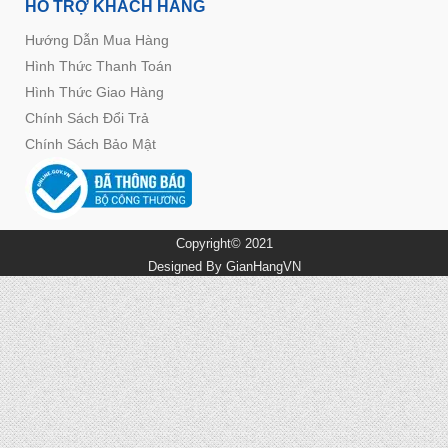
HỖ TRỢ KHÁCH HÀNG
Hướng Dẫn Mua Hàng
Hình Thức Thanh Toán
Hình Thức Giao Hàng
Chính Sách Đổi Trả
Chính Sách Bảo Mật
Copyright© 2021
Designed By
GianHangVN