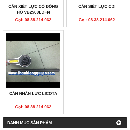
CẦN XIẾT LỰC CÓ ĐỒNG
CẦN SIẾT LỰC CDI
HỒ VB2503LDFN
Gọi: 08.38.214.062
Gọi: 08.38.214.062
CẦN NHÂN LỰC LICOTA
Gọi: 08.38.214.062
DANH MỤC SẢN PHẨM