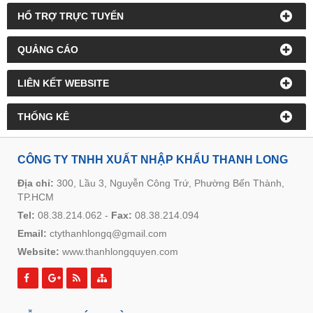
HỔ TRỢ TRỰC TUYẾN
QUẢNG CÁO
LIÊN KẾT WEBSITE
THỐNG KÊ
CÔNG TY TNHH XUẤT NHẬP KHẨU THANH LONG
Địa chỉ:
300, Lầu 3, Nguyễn Công Trứ, Phường Bến Thành,
TP.HCM
Tel:
08.38.214.062
-
Fax:
08.38.214.094
Email:
ctythanhlongq@gmail.com
Website:
www.thanhlongquyen.com