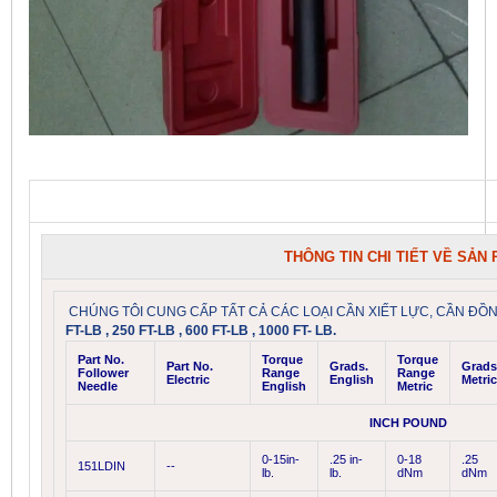
THÔNG TIN CHI TIẾT VỀ SẢN
CHÚNG TÔI CUNG CẤP TẤT CẢ CÁC LOẠI CẦN XIẾT LỰC, CẦN ĐỒN
FT-LB , 250 FT-LB , 600 FT-LB , 1000 FT- LB.
Part No.
Torque
Torque
Part No.
Grads.
Grads
Follower
Range
Range
Electric
English
Metric
Needle
English
Metric
INCH POUND
0-15in-
.25 in-
0-18
.25
151LDIN
--
lb.
lb.
dNm
dNm