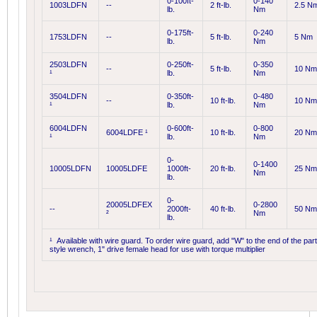
0-100ft-
0-140
1003LDFN
--
2 ft-lb.
2.5 N
lb.
Nm
0-175ft-
0-240
1753LDFN
--
5 ft-lb.
5 Nm
lb.
Nm
2503LDFN
0-250ft-
0-350
--
5 ft-lb.
10 Nm
¹
lb.
Nm
3504LDFN
0-350ft-
0-480
--
10 ft-lb.
10 Nm
¹
lb.
Nm
6004LDFN
0-600ft-
0-800
6004LDFE ¹
10 ft-lb.
20 Nm
¹
lb.
Nm
0-
0-1400
10005LDFN
10005LDFE
1000ft-
20 ft-lb.
25 Nm
Nm
lb.
0-
20005LDFEX
0-2800
--
2000ft-
40 ft-lb.
50 Nm
²
Nm
lb.
¹ Available with wire guard. To order wire guard, add "W" to the end of th
style wrench, 1" drive female head for use with torque multiplier