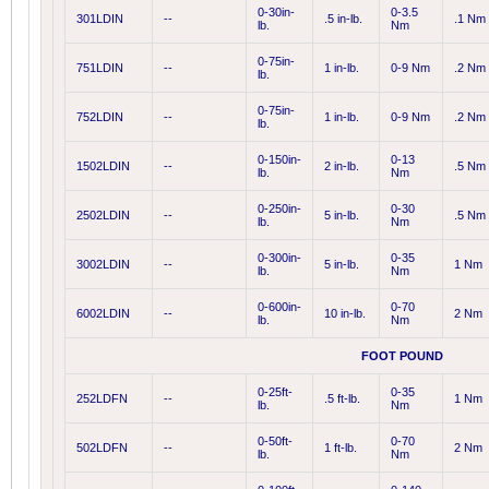
0-30in-
0-3.5
301LDIN
--
.5 in-lb.
.1 Nm
lb.
Nm
0-75in-
751LDIN
--
1 in-lb.
0-9 Nm
.2 Nm
lb.
0-75in-
752LDIN
--
1 in-lb.
0-9 Nm
.2 Nm
lb.
0-150in-
0-13
1502LDIN
--
2 in-lb.
.5 Nm
lb.
Nm
0-250in-
0-30
2502LDIN
--
5 in-lb.
.5 Nm
lb.
Nm
0-300in-
0-35
3002LDIN
--
5 in-lb.
1 Nm
lb.
Nm
0-600in-
0-70
6002LDIN
--
10 in-lb.
2 Nm
lb.
Nm
FOOT POUND
0-25ft-
0-35
252LDFN
--
.5 ft-lb.
1 Nm
lb.
Nm
0-50ft-
0-70
502LDFN
--
1 ft-lb.
2 Nm
lb.
Nm