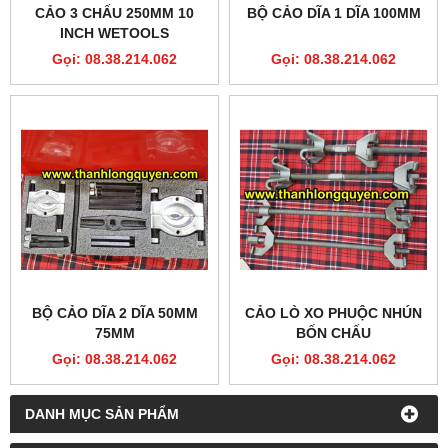
CẢO 3 CHẤU 250MM 10
BỘ CẢO DĨA 1 DĨA 100MM
INCH WETOOLS
Gọi: 08.38.214.062
Gọi: 08.38.214.062
BỘ CẢO DĨA 2 DĨA 50MM
CẢO LÒ XO PHUỘC NHÚN
75MM
BỐN CHẤU
Gọi: 08.38.214.062
Gọi: 08.38.214.062
DANH MỤC SẢN PHẨM