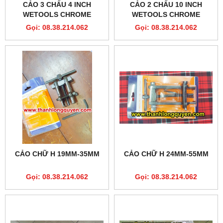
CẢO 3 CHẤU 4 INCH
CẢO 2 CHẤU 10 INCH
WETOOLS CHROME
WETOOLS CHROME
VANADIUM, VAM 3 CHẤU 4
VANADIUM, VAM 2 CHẤU
Gọi: 08.38.214.062
Gọi: 08.38.214.062
INCH
10 INCH
CẢO CHỮ H 19MM-35MM
CẢO CHỮ H 24MM-55MM
Gọi: 08.38.214.062
Gọi: 08.38.214.062