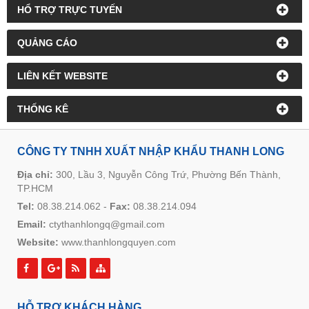
HỔ TRỢ TRỰC TUYẾN
QUẢNG CÁO
LIÊN KẾT WEBSITE
THỐNG KÊ
CÔNG TY TNHH XUẤT NHẬP KHẨU THANH LONG
Địa chỉ:
300, Lầu 3, Nguyễn Công Trứ, Phường Bến Thành,
TP.HCM
Tel:
08.38.214.062
-
Fax:
08.38.214.094
Email:
ctythanhlongq@gmail.com
Website:
www.thanhlongquyen.com
HỖ TRỢ KHÁCH HÀNG