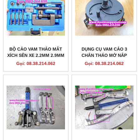
BỘ CẢO VAM THÁO MẮT
DỤNG CỤ VAM CẢO 3
XÍCH SÊN XE 2.2MM 2.9MM
CHÂN THÁO MỞ NẮP
3.8MM
NHỰA BÌNH XĂNG Ô TÔ
Gọi: 08.38.214.062
Gọi: 08.38.214.062