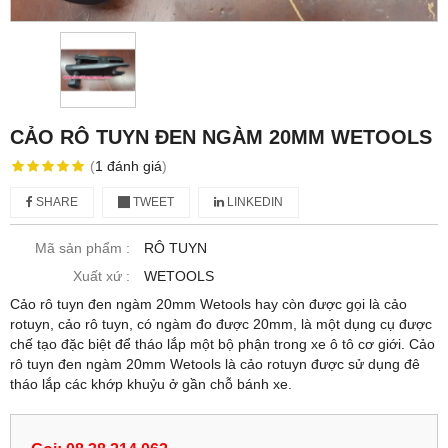
CẢO RÔ TUYN ĐEN NGÀM 20MM WETOOLS
(
1
đánh giá
)
SHARE
TWEET
LINKEDIN
Mã sản phẩm :
RÔ TUYN
Xuất xứ :
WETOOLS
Cảo rô tuyn đen ngàm 20mm Wetools hay còn được gọi là cảo
rotuyn, cảo rô tuyn, có ngàm đo được 20mm, là một dụng cụ được
chế tạo đặc biệt để tháo lắp một bộ phận trong xe ô tô cơ giới. Cảo
rô tuyn đen ngàm 20mm Wetools là cảo rotuyn được sử dụng đê
tháo lắp các khớp khuỷu ở gần chỗ bánh xe.