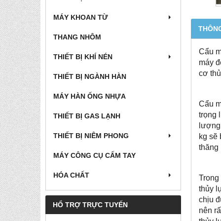
MÁY KHOAN TỪ
THÔNG
THANG NHÔM
Cẩu mó
THIẾT BỊ KHÍ NÉN
máy độ
cơ thủ
THIẾT BỊ NGÀNH HÀN
MÁY HÀN ỐNG NHỰA
Cẩu mó
trọng 
THIẾT BỊ GAS LẠNH
lượng 
THIẾT BỊ NIÊM PHONG
kg sẽ 
thăng 
MÁY CÔNG CỤ CẤM TAY
HÓA CHẤT
Trong 
thủy l
chịu đ
HỔ TRỢ TRỰC TUYẾN
nên rấ