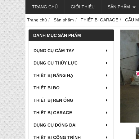
TRANG CHỦ
GIỚI THIỆU
SẢN PHẨM
Trang chủ
Sản phẩm
THIẾT BỊ GARAGE
CẨU M
DANH MỤC SẢN PHẨM
DỤNG CỤ CẦM TAY
DỤNG CỤ THỦY LỰC
THIẾT BỊ NÂNG HẠ
THIẾT BỊ ĐO
THIẾT BỊ REN ỐNG
THIẾT BỊ GARAGE
DỤNG CỤ ĐÓNG ĐAI
THIẾT BỊ CÔNG TRÌNH