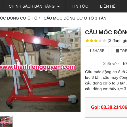
CHÍNH SÁCH BÁN HÀNG
TIN TỨC
LIÊN HỆ
ÓC ĐỘNG CƠ Ô TÔ
CẨU MÓC ĐỘNG CƠ Ô TÔ 3 TẤN
CẨU MÓC ĐỘNG
(
3
đánh gi
SHARE
TWE
Xuất xứ :
K
Cẩu móc động cơ ô tô 3
lực 3 tấn, cẩu máy động
cẩu động cơ ô tô 3 tấn,
cẩu động cơ thủy lực 3 
Gọi: 08.38.214.0