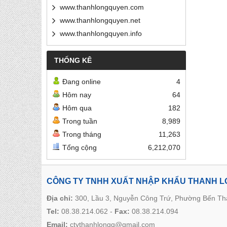
www.thanhlongquyen.com
www.thanhlongquyen.net
www.thanhlongquyen.info
THỐNG KÊ
Đang online
4
Hôm nay
64
Hôm qua
182
Trong tuần
8,989
Trong tháng
11,263
Tổng cộng
6,212,070
CÔNG TY TNHH XUẤT NHẬP KHẨU THANH 
Địa chỉ:
300, Lầu 3, Nguyễn Công Trứ, Phường Bến T
Tel:
08.38.214.062
-
Fax:
08.38.214.094
Email:
ctythanhlongq@gmail.com