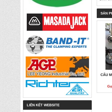
SẢN P
CẨU M
Gọ
LIÊN KẾT WEBSITE