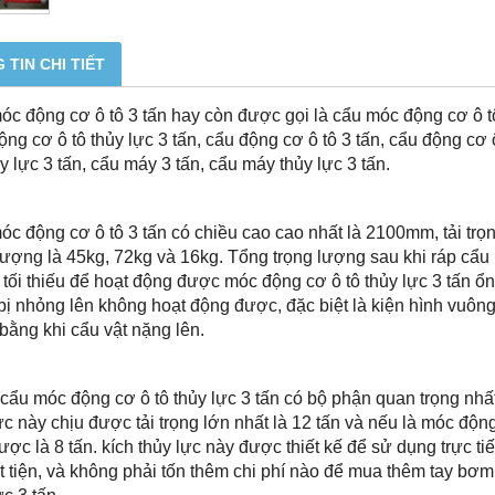
 TIN CHI TIẾT
c động cơ ô tô 3 tấn hay còn được gọi là cẩu móc động cơ ô tô 
ng cơ ô tô thủy lực 3 tấn, cẩu động cơ ô tô 3 tấn, cẩu động cơ 
y lực 3 tấn, cẩu máy 3 tấn, cẩu máy thủy lực 3 tấn.
c động cơ ô tô 3 tấn có chiều cao cao nhất là 2100mm, tải trọng
lượng là 45kg, 72kg và 16kg. Tổng trọng lượng sau khi ráp cẩu 
tối thiếu để hoạt động được móc động cơ ô tô thủy lực 3 tấn ổn 
bị nhỏng lên không hoạt động được, đặc biệt là kiện hình vuông 
bằng khi cẩu vật nặng lên.
cẩu móc động cơ ô tô thủy lực 3 tấn có bộ phận quan trọng nhất
ực này chịu được tải trọng lớn nhất là 12 tấn và nếu là móc động 
ược là 8 tấn. kích thủy lực này được thiết kế để sử dụng trực 
t tiện, và không phải tốn thêm chi phí nào để mua thêm tay bơ