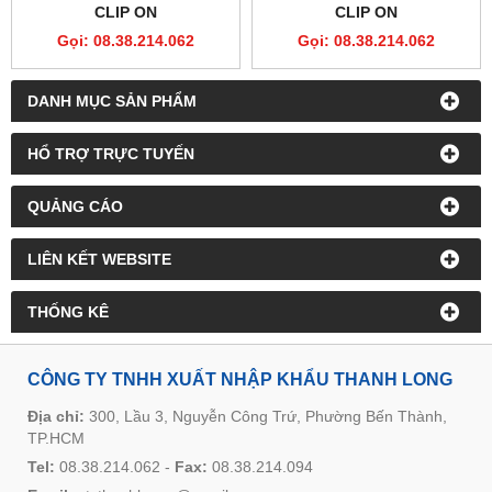
CLIP ON
CLIP ON
Gọi: 08.38.214.062
Gọi: 08.38.214.062
DANH MỤC SẢN PHẨM
HỔ TRỢ TRỰC TUYẾN
QUẢNG CÁO
LIÊN KẾT WEBSITE
THỐNG KÊ
CÔNG TY TNHH XUẤT NHẬP KHẨU THANH LONG
Địa chỉ:
300, Lầu 3, Nguyễn Công Trứ, Phường Bến Thành,
TP.HCM
Tel:
08.38.214.062
-
Fax:
08.38.214.094