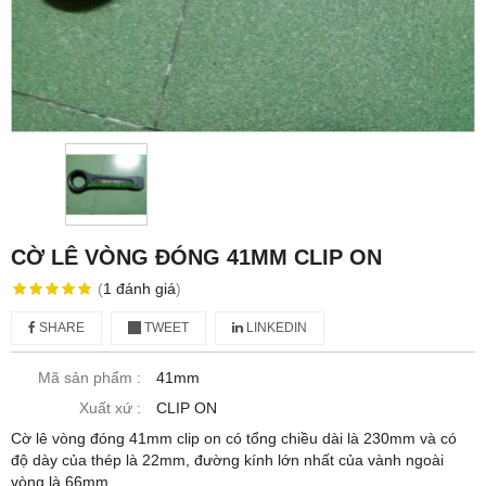
CỜ LÊ VÒNG ĐÓNG 41MM CLIP ON
(
1
đánh giá
)
SHARE
TWEET
LINKEDIN
Mã sản phẩm :
41mm
Xuất xứ :
CLIP ON
Cờ lê vòng đóng 41mm clip on có tổng chiều dài là 230mm và có
độ dày của thép là 22mm, đường kính lớn nhất của vành ngoài
vòng là 66mm.