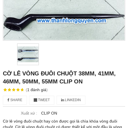
CỜ LÊ VÒNG ĐUÔI CHUỘT 38MM, 41MM,
46MM, 50MM, 55MM CLIP ON
(
1
đánh giá
)
SHARE
TWEET
LINKEDIN
Xuất xứ :
CLIP ON
Cờ lê vòng đuôi chuột hay còn được gọi là chìa khóa vòng đuôi
chuột. Cờ lê vòng đuôi chuột có được thiết kế với một đầu là vòng