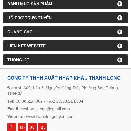
DANH MỤC SẢN PHẨM
HỔ TRỢ TRỰC TUYẾN
QUẢNG CÁO
LIÊN KẾT WEBSITE
THỐNG KÊ
CÔNG TY TNHH XUẤT NHẬP KHẨU THANH LONG
Địa chỉ:
300, Lầu 3, Nguyễn Công Trứ, Phường Bến Thành,
TP.HCM
Tel:
08.38.214.062
-
Fax:
08.38.214.094
Email:
ctythanhlongq@gmail.com
Website:
www.thanhlongquyen.com