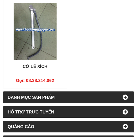
CỜ LÊ XÍCH
Gọi: 08.38.214.062
DANH MỤC SẢN PHẨM
HỔ TRỢ TRỰC TUYẾN
QUẢNG CÁO