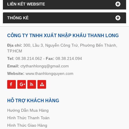
LIÊN KẾT WEBSITE
THỐNG KÊ
CÔNG TY TNHH XUẤT NHẬP KHẨU THANH LONG
Địa chỉ:
300, Lầu 3, Nguyễn Công Trứ, Phường Bến Thành,
TP.HCM
Tel:
08.38.214.062
-
Fax:
08.38.214.094
Email:
ctythanhlongq@gmail.com
Website:
www.thanhlongquyen.com
HỖ TRỢ KHÁCH HÀNG
Hướng Dẫn Mua Hàng
Hình Thức Thanh Toán
Hình Thức Giao Hàng