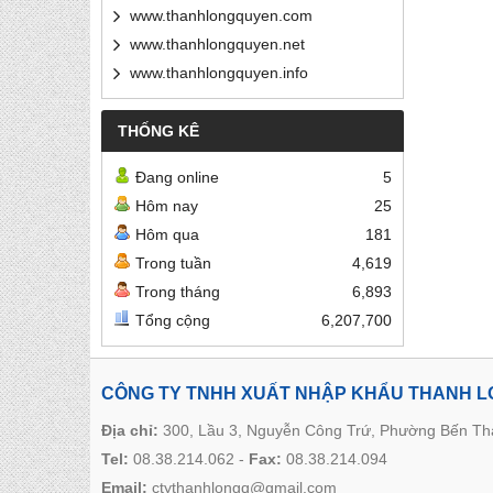
www.thanhlongquyen.com
www.thanhlongquyen.net
www.thanhlongquyen.info
THỐNG KÊ
Đang online
5
Hôm nay
25
Hôm qua
181
Trong tuần
4,619
Trong tháng
6,893
Tổng cộng
6,207,700
CÔNG TY TNHH XUẤT NHẬP KHẨU THANH 
Địa chỉ:
300, Lầu 3, Nguyễn Công Trứ, Phường Bến T
Tel:
08.38.214.062
-
Fax:
08.38.214.094
Email:
ctythanhlongq@gmail.com