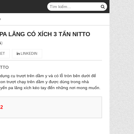
O
PA LĂNG CÓ XÍCH 3 TẤN NITTO
á
)
ET
LINKEDIN
ITTO
dụng cụ trượt trên dầm y và có lỗ tròn bên dưới để
con trượt chạy trên dầm y được dùng trong nhà
uyển pa lăng xích kéo tay đến những nơi mong muốn.
62