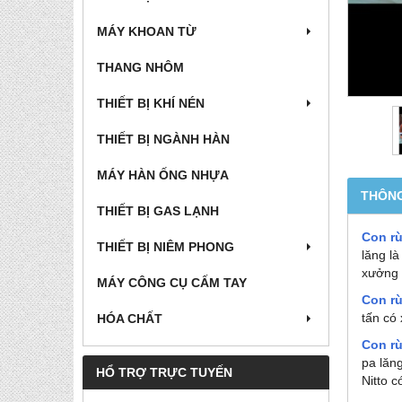
MÁY KHOAN TỪ
THANG NHÔM
THIẾT BỊ KHÍ NÉN
THIẾT BỊ NGÀNH HÀN
MÁY HÀN ỐNG NHỰA
THÔNG
THIẾT BỊ GAS LẠNH
Con rù
THIẾT BỊ NIÊM PHONG
lăng l
xưởng 
MÁY CÔNG CỤ CẤM TAY
Con rù
tấn có 
HÓA CHẤT
Con rù
pa lăn
HỔ TRỢ TRỰC TUYẾN
Nitto c