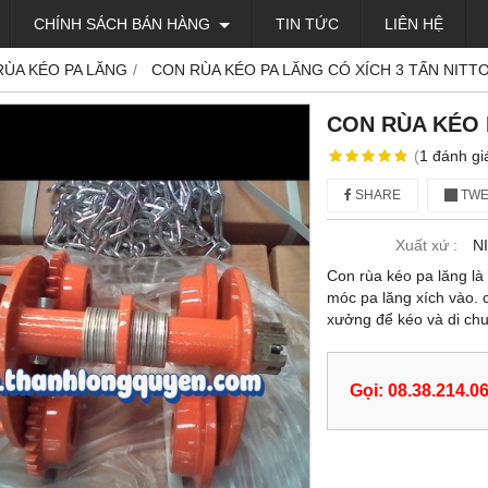
CHÍNH SÁCH BÁN HÀNG
TIN TỨC
LIÊN HỆ
RÙA KÉO PA LĂNG
CON RÙA KÉO PA LĂNG CÓ XÍCH 3 TẤN NITT
CON RÙA KÉO 
(
1
đánh gi
SHARE
TWE
Xuất xứ :
N
Con rùa kéo pa lăng là 
móc pa lăng xích vào. 
xưởng để kéo và di ch
Gọi: 08.38.214.0