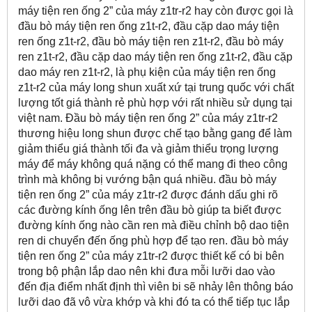
máy tiện ren ống 2” của máy z1tr-r2 hay còn được gọi là
đầu bò máy tiện ren ống z1t-r2, đầu cặp dao máy tiện
ren ống z1t-r2, đầu bò máy tiện ren z1t-r2, đầu bò máy
ren z1t-r2, đầu cặp dao máy tiện ren ống z1t-r2, đầu cặp
dao máy ren z1t-r2, là phụ kiện của máy tiện ren ống
z1t-r2 của máy long shun xuất xứ tại trung quốc với chất
lượng tốt giá thành rẻ phù hợp với rất nhiều sử dụng tại
việt nam. Đầu bò máy tiện ren ống 2” của máy z1tr-r2
thương hiệu long shun được chế tạo bằng gang để làm
giảm thiểu giá thành tối đa và giảm thiểu trọng lượng
máy để máy không quá nặng có thể mang đi theo công
trình mà không bị vướng bận quá nhiều. đầu bò máy
tiện ren ống 2” của máy z1tr-r2 được đánh dấu ghi rõ
các đường kính ống lên trên đầu bò giúp ta biết được
đường kính ống nào cần ren mà điều chỉnh bộ dao tiện
ren di chuyển đến ống phù hợp để tạo ren. đầu bò máy
tiện ren ống 2” của máy z1tr-r2 được thiết kế có bi bên
trong bộ phận lắp dao nên khi đưa mỗi lưỡi dao vào
đến địa điểm nhất định thì viên bi sẽ nhảy lên thông báo
lưỡi dao đã vô vừa khớp và khi đó ta có thể tiếp tục lắp