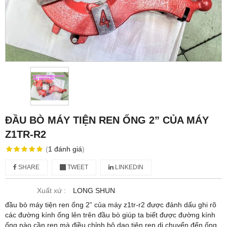
ĐẦU BÒ MÁY TIỆN REN ỐNG 2” CỦA MÁY
Z1TR-R2
(
1
đánh giá
)
SHARE
TWEET
LINKEDIN
Xuất xứ :
LONG SHUN
đầu bò máy tiện ren ống 2” của máy z1tr-r2 được đánh dấu ghi rõ
các đường kính ống lên trên đầu bò giúp ta biết được đường kính
ống nào cần ren mà điều chỉnh bộ dao tiện ren di chuyển đến ống