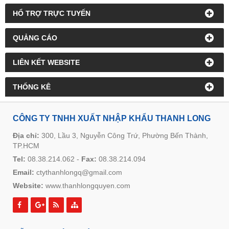
HỔ TRỢ TRỰC TUYẾN
QUẢNG CÁO
LIÊN KẾT WEBSITE
THỐNG KÊ
CÔNG TY TNHH XUẤT NHẬP KHẨU THANH LONG
Địa chỉ:
300, Lầu 3, Nguyễn Công Trứ, Phường Bến Thành,
TP.HCM
Tel:
08.38.214.062
-
Fax:
08.38.214.094
Email:
ctythanhlongq@gmail.com
Website:
www.thanhlongquyen.com