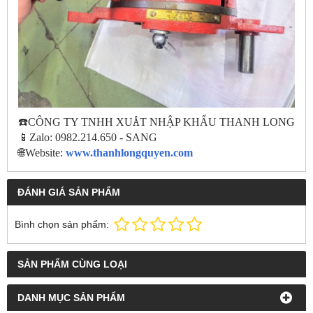
☎️
CÔNG TY TNHH XU
Ấ
T NH
Ậ
P KH
Ẩ
U THANH LONG
📱
Zalo: 0982.214.650 - SANG
🌐
Website:
www.thanhlongquyen.com
ĐÁNH GIÁ SẢN PHẨM
Bình chọn sản phẩm:
SẢN PHẨM CÙNG LOẠI
DANH MỤC SẢN PHẨM