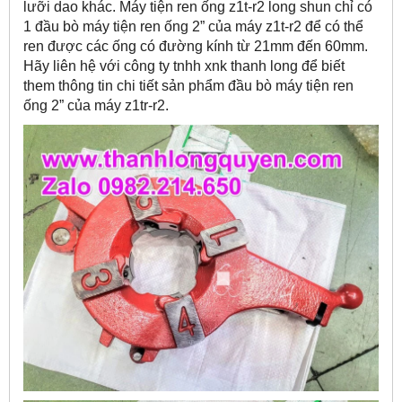
lưỡi dao khác. Máy tiện ren ống z1t-r2 long shun chỉ có
1 đầu bò máy tiện ren ống 2” của máy z1t-r2 để có thể
ren được các ống có đường kính từ 21mm đến 60mm.
Hãy liên hệ với công ty tnhh xnk thanh long để biết
them thông tin chi tiết sản phẩm đầu bò máy tiện ren
ống 2” của máy z1tr-r2.