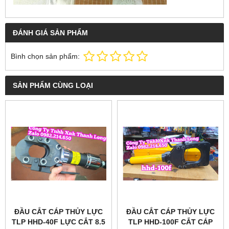
ĐÁNH GIÁ SẢN PHẨM
Bình chọn sản phẩm:
SẢN PHẨM CÙNG LOẠI
ĐẦU CẮT CÁP THỦY LỰC
ĐẦU CẮT CÁP THỦY LỰC
TLP HHD-40F LỰC CẮT 8.5
TLP HHD-100F CẮT CÁP