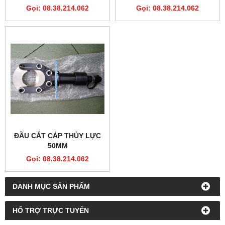
Gọi: 08.38.214.062
Gọi: 08.38.214.062
ĐẦU CẮT CÁP THỦY LỰC
50MM
Gọi: 08.38.214.062
DANH MỤC SẢN PHẨM
HỔ TRỢ TRỰC TUYẾN