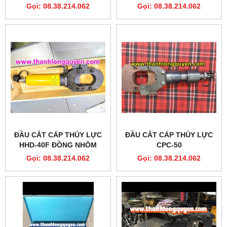
TẤN ĐƯỜNG KÍNH 40MM
ĐIỆN 100MM ĐỒNG NHÔM
Gọi: 08.38.214.062
Gọi: 08.38.214.062
CÁP ĐỒNG NHÔM
ĐẦU CẮT CÁP THỦY LỰC
ĐẦU CẮT CÁP THỦY LỰC
HHD-40F ĐỒNG NHÔM
CPC-50
40MM
Gọi: 08.38.214.062
Gọi: 08.38.214.062