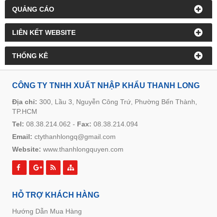
QUẢNG CÁO
LIÊN KẾT WEBSITE
THỐNG KÊ
CÔNG TY TNHH XUẤT NHẬP KHẨU THANH LONG
Địa chỉ:
300, Lầu 3, Nguyễn Công Trứ, Phường Bến Thành,
TP.HCM
Tel:
08.38.214.062
-
Fax:
08.38.214.094
Email:
ctythanhlongq@gmail.com
Website:
www.thanhlongquyen.com
HỖ TRỢ KHÁCH HÀNG
Hướng Dẫn Mua Hàng