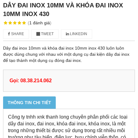
DÂY ĐAI INOX 10MM VÀ KHÓA ĐAI INOX
10MM INOX 430
(
1
đánh giá
)
SHARE
TWEET
LINKEDIN
Dây đai inox 10mm và khóa đai inox 10mm inox 430 luôn luôn
được dùng chung với nhau với một dụng cụ đai kiện dây đai inox
để tạo thành một dụng cụ đóng đai inox.
Gọi: 08.38.214.062
THÔNG TIN CHI TIẾT
Công ty tnhh xnk thanh long chuyên phân phối các loại
dây đai inox, đai inox, khóa đai inox, khóa inox, là một
trong những thiết bị được sử dụng trong rất nhiều môi
trường như tàu biển, điện lực, bưu chính viễn thôn, có