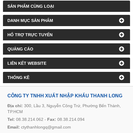
SẢN PHẨM CÙNG LOẠI
DANH MỤC SẢN PHẨM
HỔ TRỢ TRỰC TUYẾN
QUẢNG CÁO
LIÊN KẾT WEBSITE
THỐNG KÊ
CÔNG TY TNHH XUẤT NHẬP KHẨU THANH LONG
Địa chỉ:
300, Lầu 3, Nguyễn Công Trứ, Phường Bến Thành,
TP.HCM
Tel:
08.38.214.062
-
Fax:
08.38.214.094
Email:
ctythanhlongq@gmail.com