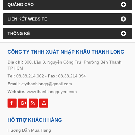
QUẢNG CÁO
LIÊN KẾT WEBSITE
THỐNG KÊ
CÔNG TY TNHH XUẤT NHẬP KHẨU THANH LONG
Địa chỉ:
300, Lầu 3, Nguyễn Công Trứ, Phường Bến Thành,
TP.HCM
Tel:
08.38.214.062
-
Fax:
08.38.214.094
Email:
ctythanhlongq@gmail.com
Website:
www.thanhlongquyen.com
HỖ TRỢ KHÁCH HÀNG
Hướng Dẫn Mua Hàng