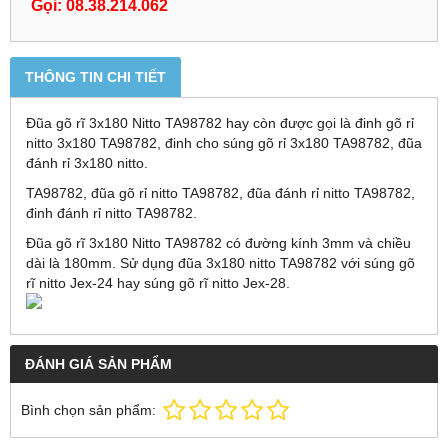
Gọi: 08.38.214.062
THÔNG TIN CHI TIẾT
Đũa gõ rĩ 3x180 Nitto TA98782 hay còn được gọi là đinh gõ rỉ
nitto 3x180 TA98782, đinh cho súng gõ rỉ 3x180 TA98782, đũa
đánh rỉ 3x180 nitto.
TA98782, đũa gõ rỉ nitto TA98782, đũa đánh rỉ nitto TA98782,
đinh đánh rỉ nitto TA98782.
Đũa gõ rĩ 3x180 Nitto TA98782 có đường kính 3mm và chiều
dài là 180mm. Sử dụng đũa 3x180 nitto TA98782 với súng gõ
rĩ nitto Jex-24 hay súng gõ rĩ nitto Jex-28.
ĐÁNH GIÁ SẢN PHẨM
Bình chọn sản phẩm: