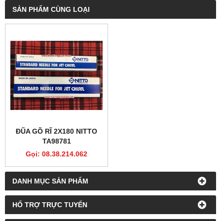
SẢN PHẨM CÙNG LOẠI
ĐŨA GÕ RĨ 2X180 NITTO
TA98781
Gọi: 08.38.214.062
DANH MỤC SẢN PHẨM
HỔ TRỢ TRỰC TUYẾN