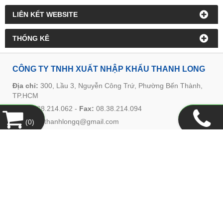
LIÊN KẾT WEBSITE
THỐNG KÊ
CÔNG TY TNHH XUẤT NHẬP KHẨU THANH LONG
Địa chỉ:
300, Lầu 3, Nguyễn Công Trứ, Phường Bến Thành,
TP.HCM
Tel:
08.38.214.062
-
Fax:
08.38.214.094
Email:
ctythanhlongq@gmail.com
(
0
)
Website:
www.thanhlongquyen.com
HỖ TRỢ KHÁCH HÀNG
Hướng Dẫn Mua Hàng
Hình Thức Thanh Toán