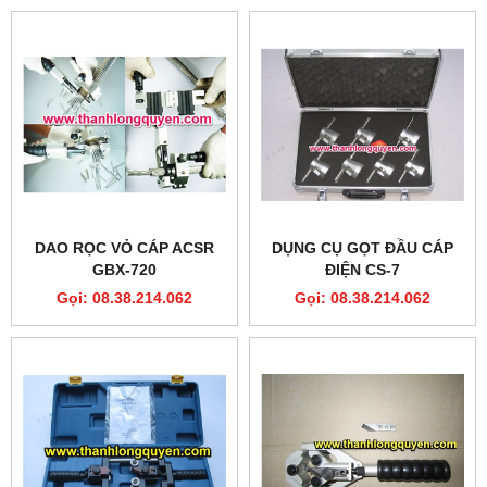
DAO RỌC VỎ CÁP ACSR
DỤNG CỤ GỌT ĐẦU CÁP
GBX-720
ĐIỆN CS-7
Gọi: 08.38.214.062
Gọi: 08.38.214.062