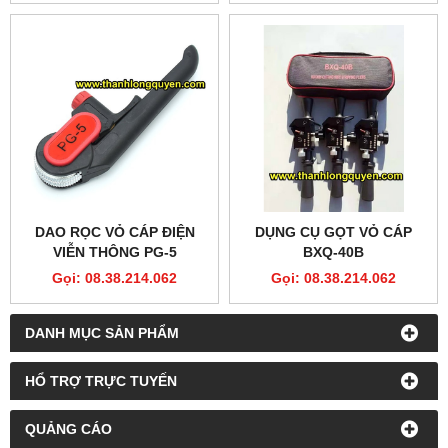
DAO RỌC VỎ CÁP ĐIỆN
DỤNG CỤ GỌT VỎ CÁP
VIỄN THÔNG PG-5
BXQ-40B
Gọi: 08.38.214.062
Gọi: 08.38.214.062
DANH MỤC SẢN PHẨM
HỔ TRỢ TRỰC TUYẾN
QUẢNG CÁO