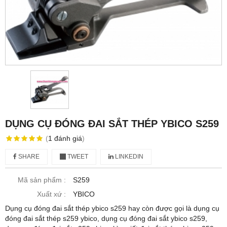
DỤNG CỤ ĐÓNG ĐAI SẮT THÉP YBICO S259
(
1
đánh giá
)
SHARE
TWEET
LINKEDIN
Mã sản phẩm :
S259
Xuất xứ :
YBICO
Dụng cụ đóng đai sắt thép ybico s259 hay còn được gọi là dụng cụ
đóng đai sắt thép s259 ybico, dụng cụ đóng đai sắt ybico s259,