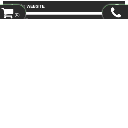
LIÊN KẾT WEBSITE
(
0
)
THỐNG KÊ
CÔNG TY TNHH XUẤT NHẬP KHẨU THANH LONG
Địa chỉ:
300, Lầu 3, Nguyễn Công Trứ, Phường Bến Thành,
TP.HCM
Tel:
08.38.214.062
-
Fax:
08.38.214.094
Email:
ctythanhlongq@gmail.com
Website:
www.thanhlongquyen.com
HỖ TRỢ KHÁCH HÀNG
Hướng Dẫn Mua Hàng
Hình Thức Thanh Toán
Hình Thức Giao Hàng