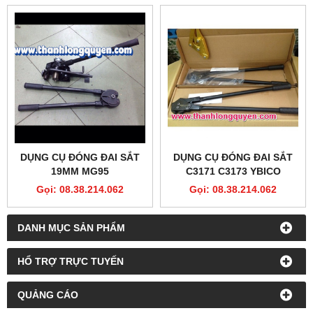
DỤNG CỤ ĐÓNG ĐAI SẮT
DỤNG CỤ ĐÓNG ĐAI SẮT
19MM MG95
C3171 C3173 YBICO
Gọi: 08.38.214.062
Gọi: 08.38.214.062
DANH MỤC SẢN PHẨM
HỔ TRỢ TRỰC TUYẾN
QUẢNG CÁO