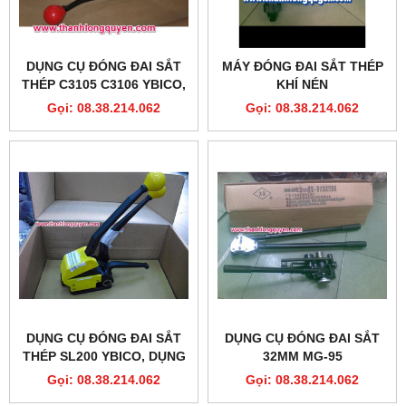
DỤNG CỤ ĐÓNG ĐAI SẮT
MÁY ĐÓNG ĐAI SẮT THÉP
THÉP C3105 C3106 YBICO,
KHÍ NÉN
KÌM KẸP BỌ ĐAI SẮT THÉP
Gọi: 08.38.214.062
Gọi: 08.38.214.062
C3105 C3106 YBICO
DỤNG CỤ ĐÓNG ĐAI SẮT
DỤNG CỤ ĐÓNG ĐAI SẮT
THÉP SL200 YBICO, DỤNG
32MM MG-95
CỤ ĐÓNG ĐAI SẮT THÉP 3
Gọi: 08.38.214.062
Gọi: 08.38.214.062
TRONG 1 YBICO SL200.