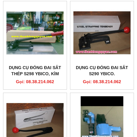
DỤNG CỤ ĐÓNG ĐAI SẮT
DỤNG CỤ ĐÓNG ĐAI SẮT
THÉP S298 YBICO, KÌM
S290 YBICO.
SIẾT ĐAI SẮT THÉP S298
Gọi: 08.38.214.062
Gọi: 08.38.214.062
YBICO