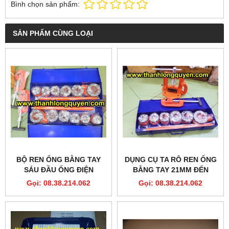
Bình chọn sản phẩm:
SẢN PHẨM CÙNG LOẠI
BỘ REN ỐNG BẰNG TAY
DỤNG CỤ TA RÔ REN ỐNG
SÁU ĐẦU ỐNG ĐIỆN
BẰNG TAY 21MM ĐẾN
60MM 60WA
Gọi: 08.38.214.062
Gọi: 08.38.214.062