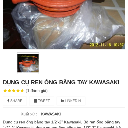
DỤNG CỤ REN ỐNG BẰNG TAY KAWASAKI
(
1
đánh giá
)
SHARE
TWEET
LINKEDIN
Xuất xứ :
KAWASAKI
Dụng cụ ren ống bằng tay 1/2'-2" Kawasaki, Bộ ren ống bằng tay
1/2"-2" Kawasaki, dụng cụ ren ống bằng tay 1/2"-2" Kawasaki, bộ