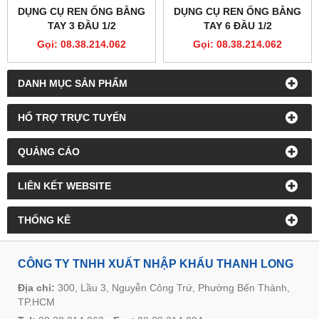
DỤNG CỤ REN ỐNG BẰNG
DỤNG CỤ REN ỐNG BẰNG
TAY 3 ĐẦU 1/2
TAY 6 ĐẦU 1/2
Gọi: 08.38.214.062
Gọi: 08.38.214.062
DANH MỤC SẢN PHẨM
HỔ TRỢ TRỰC TUYẾN
QUẢNG CÁO
LIÊN KẾT WEBSITE
THỐNG KÊ
CÔNG TY TNHH XUẤT NHẬP KHẨU THANH LONG
Địa chỉ:
300, Lầu 3, Nguyễn Công Trứ, Phường Bến Thành,
TP.HCM