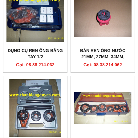
DỤNG CỤ REN ỐNG BẰNG
BÀN REN ỐNG NƯỚC
TAY 1/2
21MM, 27MM, 34MM,
42MM, 49MM, 60MM
Gọi: 08.38.214.062
Gọi: 08.38.214.062