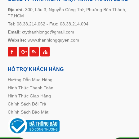
Địa chỉ:
300, Lầu 3, Nguyễn Công Trứ, Phường Bến Thành,
TP.HCM
Tel:
08.38.214.062
-
Fax:
08.38.214.094
Email:
ctythanhlongq@gmail.com
Website:
www.thanhlongquyen.com
HỖ TRỢ KHÁCH HÀNG
Hướng Dẫn Mua Hàng
Hình Thức Thanh Toán
Hình Thức Giao Hàng
Chính Sách Đổi Trả
Chính Sách Bảo Mật