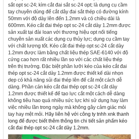
sắt opt sc-24; kìm cắt đai sắt sc-24 opt; là dụng cụ cầm
tay chuyên dùng để cắt dây đai sắt thép có đường kính
50mm với độ dày lên đến 1.2mm và có chiều dài là
600mm. Kéo cắt đai thép opt sc-24 cắt dày 1.2mm được
sản xuất tại đài loan với thương hiệu opt nổi tiếng
chuyên sản xuất các dụng cụ thủy lực; dụng cụ cầm tay
với chất lượng tốt. Kéo cắt đai thép opt sc-24 cắt dày
1.2mm được làm bằng chất liệu thép SAE-6140 với độ
cứng cao hơn rất nhiều lần so với các chất liệu thép
trên thị trường. Đặc biệt phần lưỡi kéo của kéo cắt đai
thép opt sc-24 cắt dày 1.2mm được thiết kế dài nhọn
dẹp có khả năng sủi đai thép lên để cắt một cách dễ
dàng. Phần cán kéo cắt đai thép opt sc-24 cắt dày
1.2mm được thiết kế để tạo lực cắt một cách dễ dàng
không tiêu hao quá nhiều sức lực khi sử dụng hay làm
việc nhiều lần trong ngày mà không gây cảm giác mỏi
tay hay mệt mỏi.
Hãy liên hệ với công ty tnhh xnk thanh
long để được biết thêm thông tin chi tiết sản phẩm kéo
cắt đai thép opt sc-24 cắt dày 1.2mm.