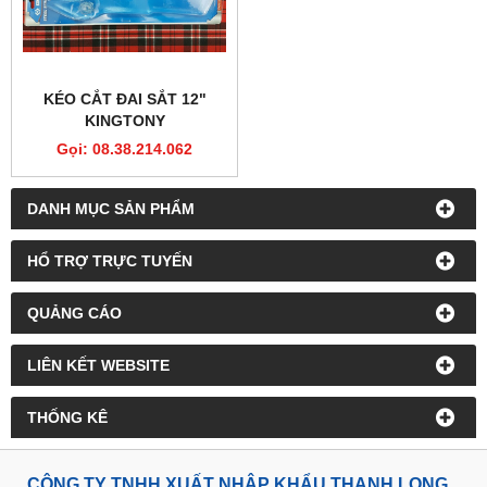
KÉO CẮT ĐAI SẮT 12"
KINGTONY
Gọi: 08.38.214.062
DANH MỤC SẢN PHẨM
HỔ TRỢ TRỰC TUYẾN
QUẢNG CÁO
LIÊN KẾT WEBSITE
THỐNG KÊ
CÔNG TY TNHH XUẤT NHẬP KHẨU THANH LONG