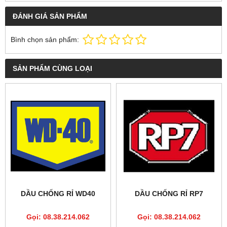
ĐÁNH GIÁ SẢN PHẨM
Bình chọn sản phẩm:
SẢN PHẨM CÙNG LOẠI
DẦU CHỐNG RỈ WD40
DẦU CHỐNG RỈ RP7
Gọi: 08.38.214.062
Gọi: 08.38.214.062