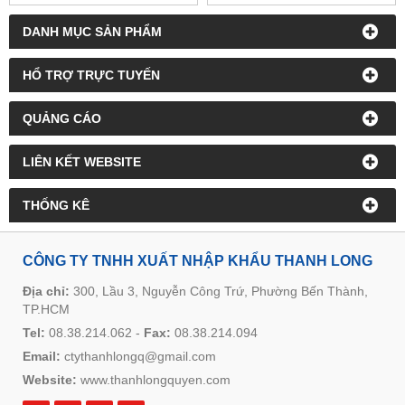
DANH MỤC SẢN PHẨM
HỔ TRỢ TRỰC TUYẾN
QUẢNG CÁO
LIÊN KẾT WEBSITE
THỐNG KÊ
CÔNG TY TNHH XUẤT NHẬP KHẨU THANH LONG
Địa chỉ:
300, Lầu 3, Nguyễn Công Trứ, Phường Bến Thành,
TP.HCM
Tel:
08.38.214.062
-
Fax:
08.38.214.094
Email:
ctythanhlongq@gmail.com
Website:
www.thanhlongquyen.com