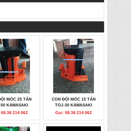
ỘI MÓC 25 TẤN
CON ĐỘI MÓC 15 TẤN
-50 KAWASAKI
TOJ-30 KAWASAKI
 08.38.214.062
Gọi: 08.38.214.062