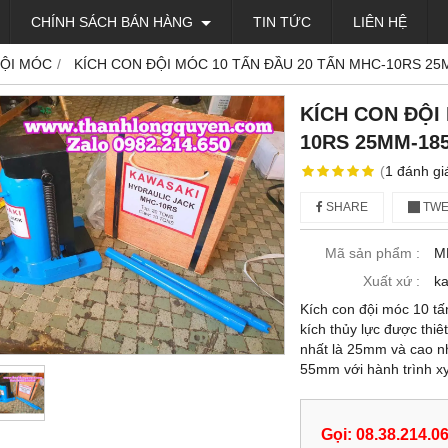
CHÍNH SÁCH BÁN HÀNG
TIN TỨC
LIÊN HỆ
ỘI MÓC
KÍCH CON ĐỘI MÓC 10 TẤN ĐẦU 20 TẤN MHC-10RS 2
KÍCH CON ĐỘI
10RS 25MM-1
(
1
đánh gi
SHARE
TWE
Mã sản phẩm :
M
Xuất xứ :
k
Kích con đội móc 10 t
kích thủy lực được thi
nhất là 25mm và cao nh
55mm với hành trình x
Gọi: 08.38.214.0