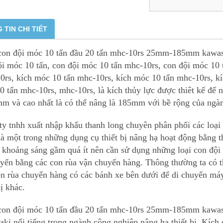
 TIN CHI TIẾT
con đội móc 10 tấn đầu 20 tấn mhc-10rs 25mm-185mm kawasak
ội móc 10 tấn, con đội móc 10 tấn mhc-10rs, con đội móc 10
0rs, kích móc 10 tấn mhc-10rs, kích móc 10 tấn mhc-10rs, kí
0 tấn mhc-10rs, mhc-10rs, là kích thủy lực được thiêt kế để 
mm và cao nhất là có thể nâng là 185mm với bề rộng của ngà
ty tnhh xuất nhập khẩu thanh long chuyên phân phối các loại
là một trong những dụng cụ thiết bị nâng hạ hoạt động bằng 
ó khoảng sáng gầm quá ít nên cần sử dụng những loại con đội
uyển bằng các con rùa vận chuyển hàng. Thông thường ta có 
on rùa chuyển hàng có các bánh xe bên dưới để di chuyển má
bị khác.
con đội móc 10 tấn đầu 20 tấn mhc-10rs 25mm-185mm kawasa
aki nổi tiếng trong ngành công nghiệp nâng hạ thiết bị. Kích