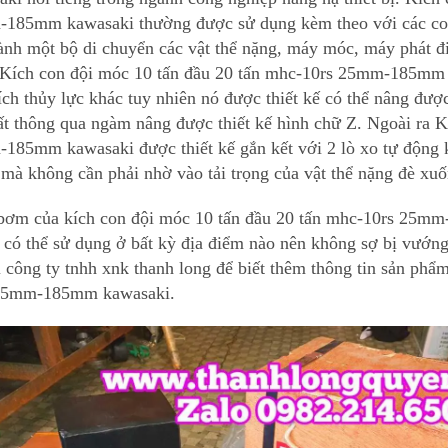
185mm kawasaki thường được sử dụng kèm theo với các con 
hành một bộ di chuyển các vật thể nặng, máy móc, máy phát đi
 Kích con đội móc 10 tấn đầu 20 tấn mhc-10rs 25mm-185mm ka
ích thủy lực khác tuy nhiên nó được thiết kế có thể nâng được
ất thông qua ngàm nâng được thiết kế hình chữ Z. Ngoài ra K
185mm kawasaki được thiết kế gắn kết với 2 lò xo tự động k
 mà không cần phải nhờ vào tải trọng của vật thể nặng đè xuố
bơm của kích con đội móc 10 tấn đầu 20 tấn mhc-10rs 25m
a có thể sử dụng ở bất kỳ địa điểm nào nên không sợ bị vướn
i công ty tnhh xnk thanh long để biết thêm thông tin sản phẩ
25mm-185mm kawasaki.