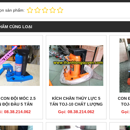
ọn sản phẩm:
HẨM CÙNG LOẠI
 CON ĐỘI MÓC 2.5
KÍCH CHÂN THỦY LỰC 5
CON Đ
 ĐỘI ĐẦU 5 TẤN
TẤN TOJ-10 CHẤT LƯỢNG
TOJ
DEL MHC-2.5RS
i: 08.38.214.062
Gọi: 08.38.214.062
Gọi:
KAWASAKI