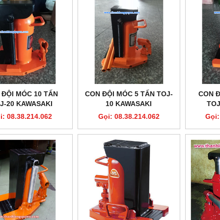
 ĐỘI MÓC 10 TẤN
CON ĐỘI MÓC 5 TẤN TOJ-
CON Đ
J-20 KAWASAKI
10 KAWASAKI
TOJ
i: 08.38.214.062
Gọi: 08.38.214.062
Gọi: