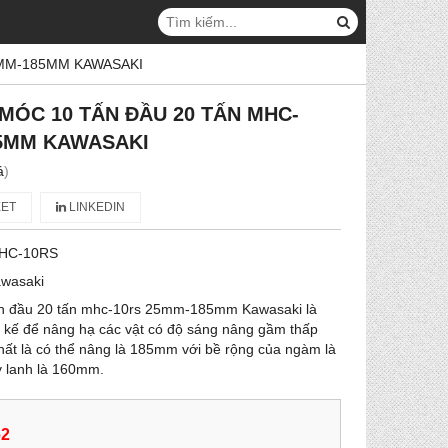
5MM-185MM KAWASAKI
 MÓC 10 TẤN ĐẦU 20 TẤN MHC-
85MM KAWASAKI
á
)
ET
LINKEDIN
HC-10RS
awasaki
ấn đầu 20 tấn mhc-10rs 25mm-185mm Kawasaki là
êt kế để nâng hạ các vật có độ sáng nâng gầm thấp
ất là có thể nâng là 185mm với bề rộng của ngàm là
y lanh là 160mm.
62