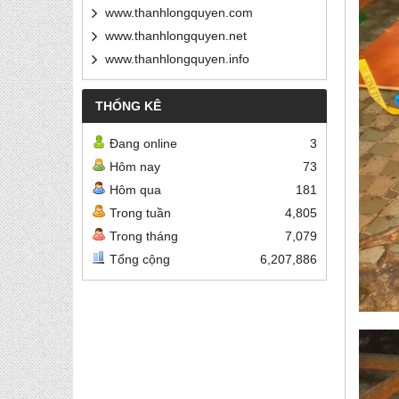
www.thanhlongquyen.com
www.thanhlongquyen.net
www.thanhlongquyen.info
THỐNG KÊ
Đang online
3
Hôm nay
73
Hôm qua
181
Trong tuần
4,805
Trong tháng
7,079
Tổng cộng
6,207,886