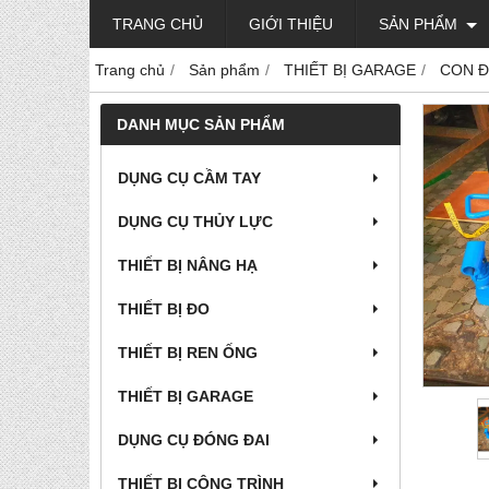
TRANG CHỦ
GIỚI THIỆU
SẢN PHẨM
Trang chủ
Sản phẩm
THIẾT BỊ GARAGE
CON Đ
DANH MỤC SẢN PHẨM
DỤNG CỤ CẦM TAY
DỤNG CỤ THỦY LỰC
THIẾT BỊ NÂNG HẠ
THIẾT BỊ ĐO
THIẾT BỊ REN ỐNG
THIẾT BỊ GARAGE
DỤNG CỤ ĐÓNG ĐAI
THIẾT BỊ CÔNG TRÌNH