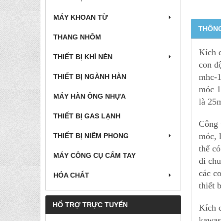
MÁY KHOAN TỪ
THÔNG
THANG NHÔM
Kích 
THIẾT BỊ KHÍ NÉN
con đ
mhc-1
THIẾT BỊ NGÀNH HÀN
móc 1
MÁY HÀN ỐNG NHỰA
là 25
THIẾT BỊ GAS LẠNH
Công 
móc, 
THIẾT BỊ NIÊM PHONG
thể c
MÁY CÔNG CỤ CẤM TAY
di ch
các c
HÓA CHẤT
thiết 
HỔ TRỢ TRỰC TUYẾN
Kích 
kawas