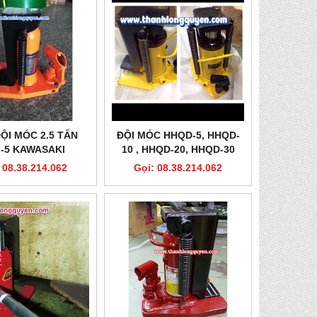
ỘI MÓC 2.5 TẤN
ĐỘI MÓC HHQD-5, HHQD-
-5 KAWASAKI
10 , HHQD-20, HHQD-30
 08.38.214.062
Gọi: 08.38.214.062