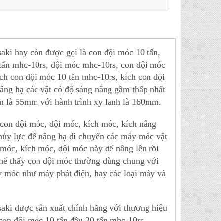
i hay còn được gọi là con đội móc 10 tấn,
 tấn mhc-10rs, đội móc mhc-10rs, con đội móc
ch con đội móc 10 tấn mhc-10rs, kích con đội
nâng hạ các vật có độ sáng nâng gầm thấp nhất
m là 55mm với hành trình xy lanh là 160mm.
 con đội móc, đội móc, kích móc, kích nâng
thủy lực để nâng hạ di chuyển các máy móc vật
 móc, kích móc, đội móc này để nâng lên rồi
thể thấy con đội móc thường dùng chung với
y móc như máy phát điện, hay các loại máy và
ki được sản xuất chính hãng với thương hiệu
 con đội móc 10 tấn đầu 20 tấn mhc-10rs