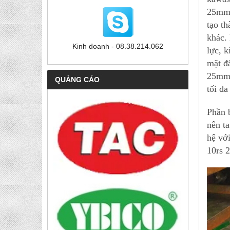
25mm-
tạo t
khác.
Kinh doanh - 08.38.214.062
lực, k
mặt đ
25mm-
QUẢNG CÁO
tối đa
Phần 
nên t
hệ vớ
10rs 