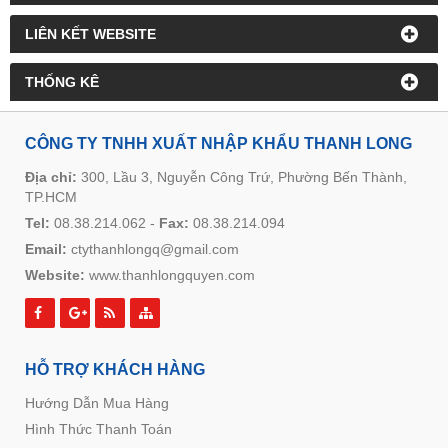
LIÊN KẾT WEBSITE
THỐNG KÊ
CÔNG TY TNHH XUẤT NHẬP KHẨU THANH LONG
Địa chỉ:
300, Lầu 3, Nguyễn Công Trứ, Phường Bến Thành,
TP.HCM
Tel:
08.38.214.062
-
Fax:
08.38.214.094
Email:
ctythanhlongq@gmail.com
Website:
www.thanhlongquyen.com
HỖ TRỢ KHÁCH HÀNG
Hướng Dẫn Mua Hàng
Hình Thức Thanh Toán