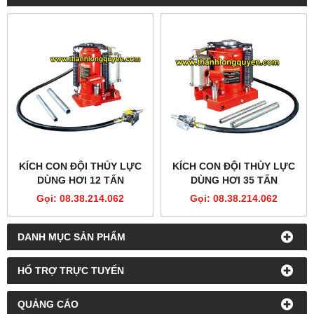
KÍCH CON ĐỘI THỦY LỰC
KÍCH CON ĐỘI THỦY LỰC
DÙNG HƠI 12 TẤN
DÙNG HƠI 35 TẤN
KAWASAKI
KAWASAKI
Gọi: 08.38.214.062
Gọi: 08.38.214.062
DANH MỤC SẢN PHẨM
HỔ TRỢ TRỰC TUYẾN
QUẢNG CÁO