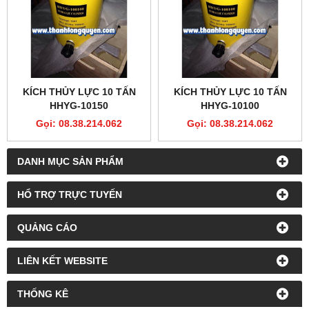
KÍCH THỦY LỰC 10 TẤN
KÍCH THỦY LỰC 10 TẤN
HHYG-10150
HHYG-10100
Gọi: 08.38.214.062
Gọi: 08.38.214.062
DANH MỤC SẢN PHẨM
HỔ TRỢ TRỰC TUYẾN
QUẢNG CÁO
LIÊN KẾT WEBSITE
THỐNG KÊ