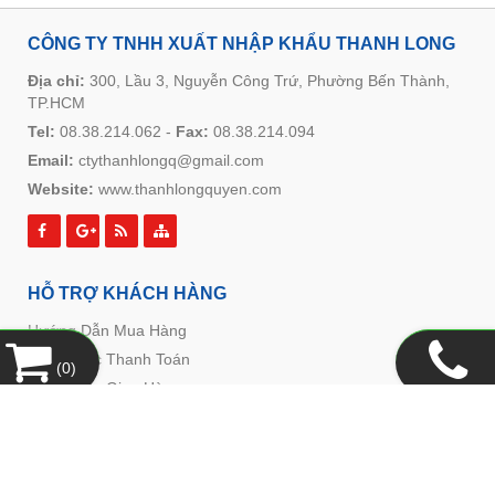
CÔNG TY TNHH XUẤT NHẬP KHẨU THANH LONG
Địa chỉ:
300, Lầu 3, Nguyễn Công Trứ, Phường Bến Thành,
TP.HCM
Tel:
08.38.214.062
-
Fax:
08.38.214.094
Email:
ctythanhlongq@gmail.com
Website:
www.thanhlongquyen.com
HỖ TRỢ KHÁCH HÀNG
Hướng Dẫn Mua Hàng
Hình Thức Thanh Toán
(
0
)
Hình Thức Giao Hàng
Chính Sách Đổi Trả
Chính Sách Bảo Mật