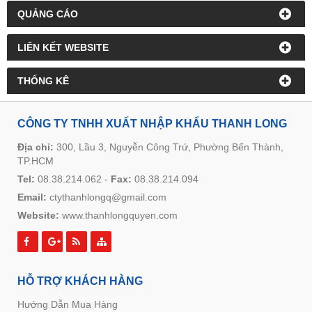
QUẢNG CÁO
LIÊN KẾT WEBSITE
THỐNG KÊ
CÔNG TY TNHH XUẤT NHẬP KHẨU THANH LONG
Địa chỉ:
300, Lầu 3, Nguyễn Công Trứ, Phường Bến Thành,
TP.HCM
Tel:
08.38.214.062
-
Fax:
08.38.214.094
Email:
ctythanhlongq@gmail.com
Website:
www.thanhlongquyen.com
HỖ TRỢ KHÁCH HÀNG
Hướng Dẫn Mua Hàng