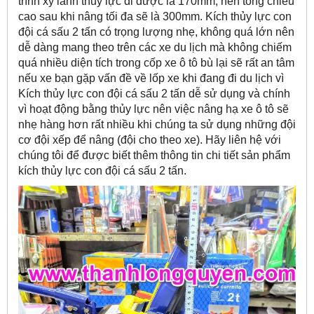
trình xy lanh thủy lực đi được là 170mm, nên tổng chiều
cao sau khi nâng tối đa sẽ là 300mm. Kích thủy lực con
đội cá sấu 2 tấn có trọng lượng nhẹ, không quá lớn nên
dễ dàng mang theo trên các xe du lịch mà không chiếm
quá nhiều diện tích trong cốp xe ô tô bù lại sẽ rất an tâm
nếu xe bạn gặp vấn đề về lốp xe khi đang đi du lịch vì
Kích thủy lực con đội cá sấu 2 tấn dễ sử dụng và chính
vì hoạt động bằng thủy lực nên việc nâng hạ xe ô tô sẽ
nhẹ hàng hơn rất nhiều khi chúng ta sử dụng những đội
cơ đội xếp để nâng (đội cho theo xe). Hãy liên hệ với
chúng tôi để được biết thêm thông tin chi tiết sản phẩm
kích thủy lực con đội cá sấu 2 tấn.