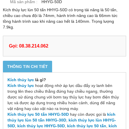
Mã sản phẩm :
HHYG-50D
Kích thủy lực lùn 50 tấn HHYG-50D có trọng tải nâng là 50 tấn,
chiều cao chưa đội là 74mm, hành trình nâng cao là 66mm tức
tồng hành trình sao khi nâng cao hết là 140mm. Trọng lượng
7.9kg.
Gọi: 08.38.214.062
THÔNG TIN CHI TIẾT
Kích thủy lực
là gì?
Kích thủy lực
hoạt động nhờ áp lực dầu đẩy xy lanh bên
trong lên theo chiều thằng đứng hay chiều ngang, thường
được sử dùng chung với bơm tay thủy lực hay bơm điện thủy
lực và được áp dụng trong nhiều hoàn cảnh, dùng để nâng
vật nặng hay cảo vật nào ra trong máy.
Kích thủy lực 50 tấn HHYG-50D
hay còn được gọi là
kích
thủy lực lùn 50 tấn HHYG-30D
,
kích thủy lực lùn HHYG-
50D
,
kích thủy lực HHYG-50D
,
kích thủy lực 50 tấn
,
kích