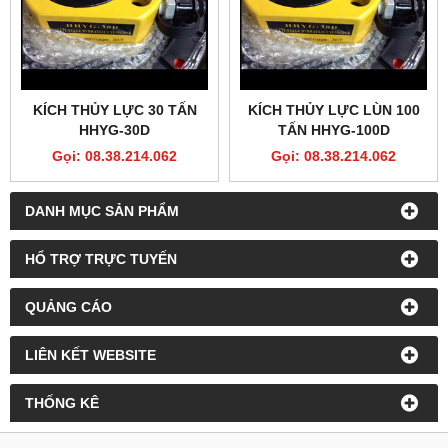
KÍCH THỦY LỰC 30 TẤN
KÍCH THỦY LỰC LÙN 100
HHYG-30D
TẤN HHYG-100D
Gọi: 08.38.214.062
Gọi: 08.38.214.062
DANH MỤC SẢN PHẨM
HỔ TRỢ TRỰC TUYẾN
QUẢNG CÁO
LIÊN KẾT WEBSITE
THỐNG KÊ