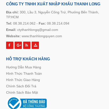
CÔNG TY TNHH XUẤT NHẬP KHẨU THANH LONG
Địa chỉ:
300, Lầu 3, Nguyễn Công Trứ, Phường Bến Thành,
TP.HCM
Tel:
08.38.214.062
-
Fax:
08.38.214.094
Email:
ctythanhlongq@gmail.com
Website:
www.thanhlongquyen.com
HỖ TRỢ KHÁCH HÀNG
Hướng Dẫn Mua Hàng
Hình Thức Thanh Toán
Hình Thức Giao Hàng
Chính Sách Đổi Trả
Chính Sách Bảo Mật