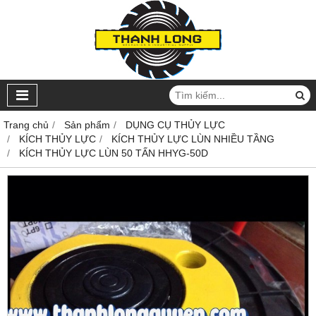
Trang chủ
Sản phẩm
DỤNG CỤ THỦY LỰC
KÍCH THỦY LỰC
KÍCH THỦY LỰC LÙN NHIỀU TẦNG
KÍCH THỦY LỰC LÙN 50 TẤN HHYG-50D