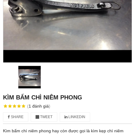
KÌM BẤM CHÌ NIÊM PHONG
(
1
đánh giá
)
SHARE
TWEET
LINKEDIN
Kìm bấm chì niêm phong hay còn được gọi là kìm kẹp chì niêm