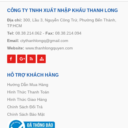
CÔNG TY TNHH XUẤT NHẬP KHẨU THANH LONG
Địa chỉ:
300, Lầu 3, Nguyễn Công Trứ, Phường Bến Thành,
TP.HCM
Tel:
08.38.214.062
-
Fax:
08.38.214.094
Email:
ctythanhlongq@gmail.com
Website:
www.thanhlongquyen.com
HỖ TRỢ KHÁCH HÀNG
Hướng Dẫn Mua Hàng
Hình Thức Thanh Toán
Hình Thức Giao Hàng
Chính Sách Đổi Trả
Chính Sách Bảo Mật