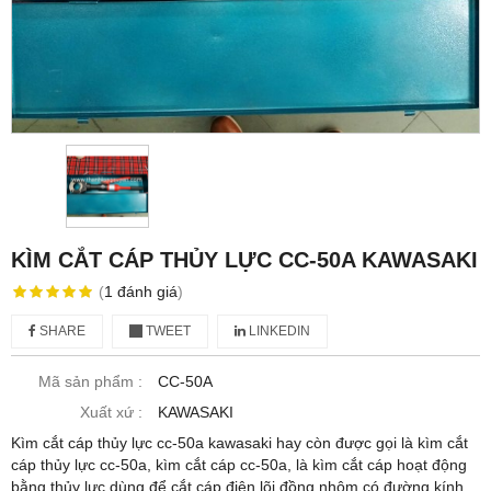
KÌM CẮT CÁP THỦY LỰC CC-50A KAWASAKI
(
1
đánh giá
)
SHARE
TWEET
LINKEDIN
Mã sản phẩm :
CC-50A
Xuất xứ :
KAWASAKI
Kìm cắt cáp thủy lực cc-50a kawasaki hay còn được gọi là kìm cắt
cáp thủy lực cc-50a, kìm cắt cáp cc-50a, là kìm cắt cáp hoạt động
bằng thủy lực dùng để cắt cáp điện lõi đồng nhôm có đường kính