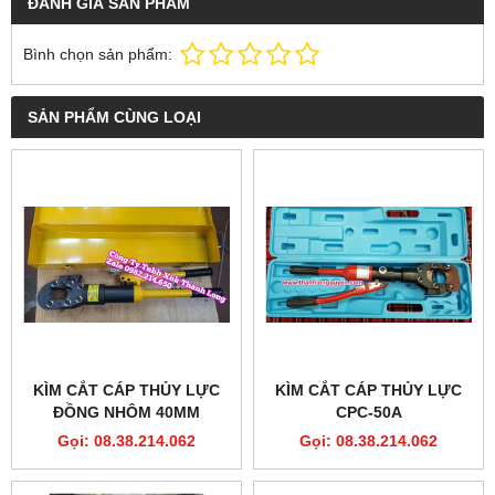
ĐÁNH GIÁ SẢN PHẨM
Bình chọn sản phẩm:
SẢN PHẨM CÙNG LOẠI
KÌM CẮT CÁP THỦY LỰC
KÌM CẮT CÁP THỦY LỰC
ĐỒNG NHÔM 40MM
CPC-50A
MODEL HHD-40 TLP
Gọi: 08.38.214.062
Gọi: 08.38.214.062