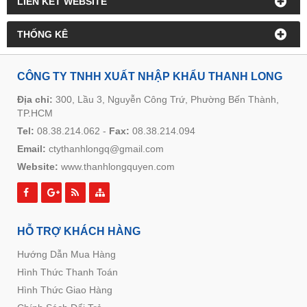
LIÊN KẾT WEBSITE
THỐNG KÊ
CÔNG TY TNHH XUẤT NHẬP KHẨU THANH LONG
Địa chỉ:
300, Lầu 3, Nguyễn Công Trứ, Phường Bến Thành,
TP.HCM
Tel:
08.38.214.062
-
Fax:
08.38.214.094
Email:
ctythanhlongq@gmail.com
Website:
www.thanhlongquyen.com
HỖ TRỢ KHÁCH HÀNG
Hướng Dẫn Mua Hàng
Hình Thức Thanh Toán
Hình Thức Giao Hàng