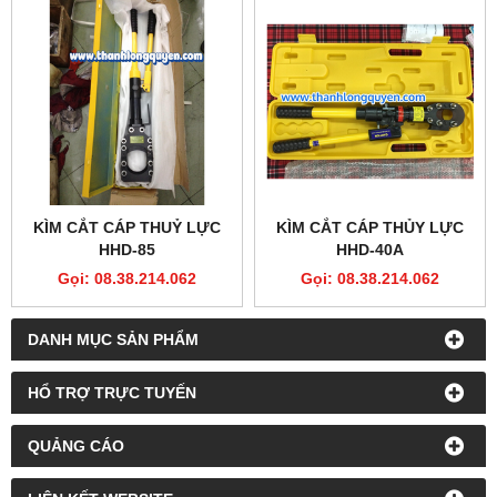
KÌM CẮT CÁP THUỶ LỰC
KÌM CẮT CÁP THỦY LỰC
HHD-85
HHD-40A
Gọi: 08.38.214.062
Gọi: 08.38.214.062
DANH MỤC SẢN PHẨM
HỔ TRỢ TRỰC TUYẾN
QUẢNG CÁO