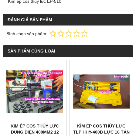
Kìm ép cos thủy lực EP-510
ĐÁNH GIÁ SẢN PHẨM
Bình chọn sản phẩm:
SẢN PHẨM CÙNG LOẠI
KÌM ÉP COS THỦY LỰC
KÌM ÉP COS THỦY LỰC
DÙNG ĐIỆN 400MM2 12
TLP HHY-400B LỰC 16 TẤN