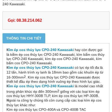
240 Kawasaki.
Gọi: 08.38.214.062
THÔNG TIN CHI TIẾT
Kìm ép cos thủy lực CPO-240 Kawasaki
hay còn được gọi
là kiềm ép cos thủy lực CPO-240 Kawasaki, kìm bấm cos thủy
lực CPO-240 Kawasaki, kìm ép cos CPO-240 Kawasaki, kìm
bấm cos CPO-240 Kawasaki.
Kìm ép cos thủy lực CPO-240 Kawasaki
có lực ép tối đa là
12 tấn, hành trình xy lanh là 18mm bao gồm các khuôn ép từ
2
16-300mm
. Kìm ép cos thủy lực CPO-240 Kawasaki được
thiết kế đầu ép theo dạng hình vuông ép theo hình lục giác.
Kìm ép cos thủy lực CPO-240 Kawasaki
là model cao nhất
2
trong phân khúc ép đến 300mm
giống với các loại kìm ép
cos thủy lực HHY-300B TLP, kìm ép cos thủy lực HP-300B.
Ngoài ra công ty chúng tôi còn cung cấp các loại kìm ép cos
thủy lực khác như:
Kìm ép cos thủy lực CPO-400A và CPO-400B TAC