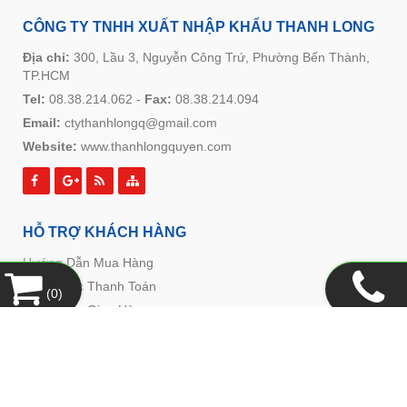
CÔNG TY TNHH XUẤT NHẬP KHẨU THANH LONG
Địa chỉ:
300, Lầu 3, Nguyễn Công Trứ, Phường Bến Thành,
TP.HCM
Tel:
08.38.214.062
-
Fax:
08.38.214.094
Email:
ctythanhlongq@gmail.com
Website:
www.thanhlongquyen.com
HỖ TRỢ KHÁCH HÀNG
Hướng Dẫn Mua Hàng
Hình Thức Thanh Toán
(
0
)
Hình Thức Giao Hàng
Chính Sách Đổi Trả
Chính Sách Bảo Mật