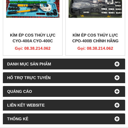
KÌM ÉP COS THỦY LỰC
KÌM ÉP COS THỦY LỰC
CYO-400A CYO-400C
CPO-400B CHÍNH HÃNG
Gọi: 08.38.214.062
Gọi: 08.38.214.062
DANH MỤC SẢN PHẨM
HỔ TRỢ TRỰC TUYẾN
QUẢNG CÁO
LIÊN KẾT WEBSITE
THỐNG KÊ