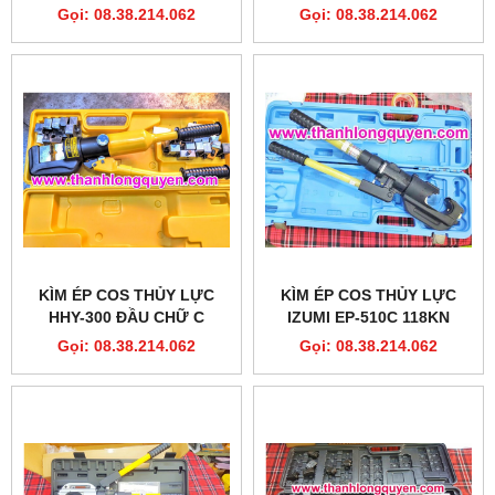
TẤN LZ-400C XC TOOLS
STROKE 32MM CÓ VAN AN
Gọi: 08.38.214.062
Gọi: 08.38.214.062
TOÀN
KÌM ÉP COS THỦY LỰC
KÌM ÉP COS THỦY LỰC
HHY-300 ĐẦU CHỮ C
IZUMI EP-510C 118KN
KHUÔN DÀY
Gọi: 08.38.214.062
Gọi: 08.38.214.062