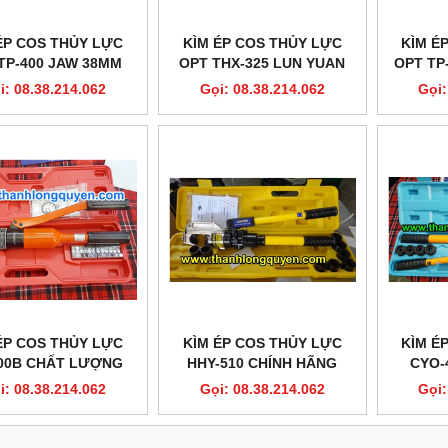
ÉP COS THỦY LỰC
KÌM ÉP COS THỦY LỰC
KÌM É
TP-400 JAW 38MM
OPT THX-325 LUN YUAN
OPT TP
i: 08.38.214.062
Gọi: 08.38.214.062
Gọi:
ÉP COS THỦY LỰC
KÌM ÉP COS THỦY LỰC
KÌM É
00B CHẤT LƯỢNG
HHY-510 CHÍNH HÃNG
CYO-
i: 08.38.214.062
Gọi: 08.38.214.062
Gọi: