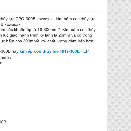
 thủy lực CPO-300B kawasaki, kìm bấm cos thủy lực
B kawasaki.
o gồm các khuôn ép từ 16-300mm
2
. Kìm bấm cos thủy
 lục giác, hành trình xy lanh là 20mm và có trọng
2
 khúc bấm cos 300mm
với chất lượng đảm bảo hơn
P-300B hay
kìm ép cos thủy lực HHY-300E TLP
.
oại kia.
ư:
300B