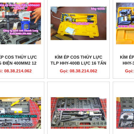
ÉP COS THỦY LỰC
KÌM ÉP COS THỦY LỰC
KÌM É
 ĐIỆN 400MM2 12
TLP HHY-400B LỰC 16 TẤN
HHY-
LZ-400C XC TOOLS
STROKE 32MM CÓ VAN AN
i: 08.38.214.062
Gọi: 08.38.214.062
Gọi:
TOÀN