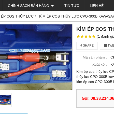
CHÍNH SÁCH BÁN HÀNG
TIN TỨC
LIÊN HỆ
 ÉP COS THỦY LỰC
KÌM ÉP COS THỦY LỰC CPO-300B KAWASAK
KÌM ÉP COS T
(
1
đánh gi
SHARE
TWE
Mã sản phẩm :
C
Xuất xứ :
K
Kìm ép cos thủy lực C
thủy lực CPO-300B kaw
kìm ép cos CPO-300B 
Gọi: 08.38.214.0