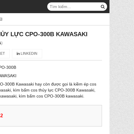
I
HỦY LỰC CPO-300B KAWASAKI
á
)
ET
LINKEDIN
PO-300B
AWASAKI
PO-300B Kawasaki hay còn được gọi là kiềm ép cos
asaki, kìm bấm cos thủy lực CPO-300B Kawasaki,
kawasaki, kìm bấm cos CPO-300B kawasaki.
62