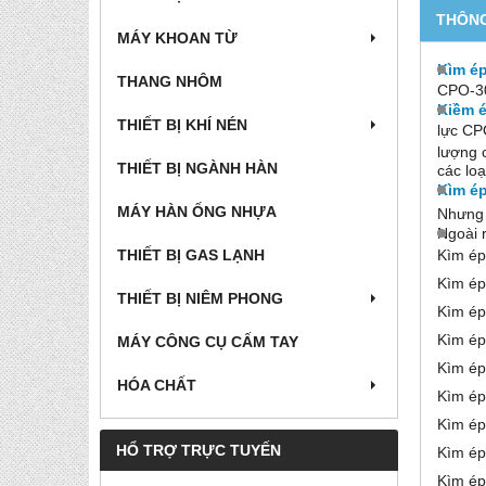
THÔNG
MÁY KHOAN TỪ
Kìm é
THANG NHÔM
CPO-30
Kiềm 
THIẾT BỊ KHÍ NÉN
lực CP
lượng 
THIẾT BỊ NGÀNH HÀN
các loạ
Kìm é
MÁY HÀN ỐNG NHỰA
Nhưng 
Ngoài r
Kìm ép
THIẾT BỊ GAS LẠNH
Kìm ép
THIẾT BỊ NIÊM PHONG
Kìm ép
Kìm ép
MÁY CÔNG CỤ CẤM TAY
Kìm ép
HÓA CHẤT
Kìm ép
Kìm ép
HỔ TRỢ TRỰC TUYẾN
Kìm ép
Kìm ép