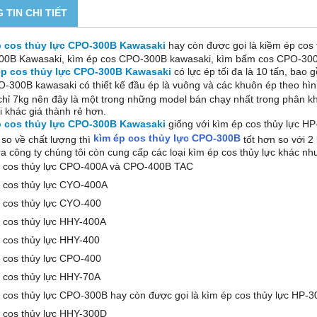
 TIN CHI TIẾT
p cos thủy lực CPO-300B Kawasaki
hay còn được gọi là kiềm ép cos
0B Kawasaki, kìm ép cos CPO-300B kawasaki, kìm bấm cos CPO-300
ép cos thủy lực CPO-300B Kawasaki
có lực ép tối đa là 10 tấn, ba
O-300B kawasaki có thiết kế đầu ép là vuông và các khuôn ép theo hình
chỉ 7kg nên đây là một trong những model bán chạy nhất trong phân
i khác giá thành rẻ hơn.
p cos thủy lực CPO-300B Kawasaki
giống với kìm ép cos thủy lực H
kìm ép cos thủy lực CPO-300B
so về chất lượng thì
tốt hơn so với 2 l
a công ty chúng tôi còn cung cấp các loại kìm ép cos thủy lực khác nh
 cos thủy lực CPO-400A và CPO-400B TAC
 cos thủy lực CYO-400A
 cos thủy lực CYO-400
 cos thủy lực HHY-400A
 cos thủy lực HHY-400
 cos thủy lực CPO-400
 cos thủy lực HHY-70A
 cos thủy lực CPO-300B hay còn được gọi là kìm ép cos thủy lực HP-
 cos thủy lực HHY-300D