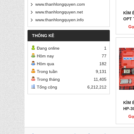
www.thanhlongquyen.com
www.thanhlongquyen.net
KÌM 
OPT 
www.thanhlongquyen.info
Gọ
THỐNG KÊ
Đang online
1
Hôm nay
77
Hôm qua
182
Trong tuần
9,131
Trong tháng
11,405
Tổng cộng
6,212,212
KÌM 
HP-3
Gọ