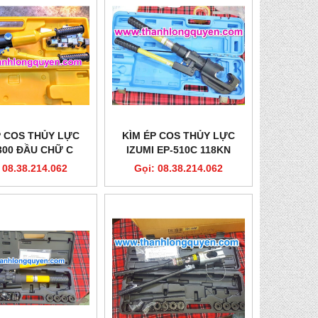
P COS THỦY LỰC
KÌM ÉP COS THỦY LỰC
300 ĐẦU CHỮ C
IZUMI EP-510C 118KN
KHUÔN DÀY
 08.38.214.062
Gọi: 08.38.214.062