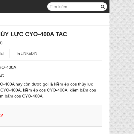
HỦY LỰC CYO-400A TAC
á
)
ET
LINKEDIN
YO-400A
AC
O-400A hay còn được gọi là kiềm ép cos thủy lực
 CYO-400A, kiềm ép cos CYO-400A, kiềm bấm cos
iềm bấm cos CYO-400A.
62