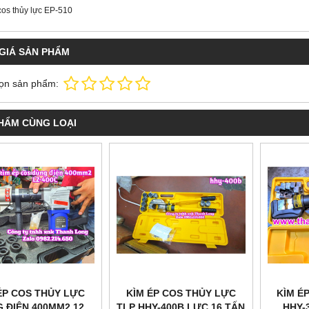
cos thủy lực EP-510
GIÁ SẢN PHẨM
ọn sản phẩm:
HẨM CÙNG LOẠI
ÉP COS THỦY LỰC
KÌM ÉP COS THỦY LỰC
KÌM É
 ĐIỆN 400MM2 12
TLP HHY-400B LỰC 16 TẤN
HHY-