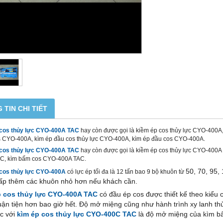
 TIN CHI TIẾT
cos thủy lực CYO-400A TAC
hay còn được gọi là kiềm ép cos thủy lực CYO-400A
 CYO-400A, kìm ép đầu cos thủy lực CYO-400A, kìm ép đầu cos CYO-400A.
cos thủy lực CYO-400A TAC
hay còn được gọi là kiềm ép cos thủy lực CYO-400
C, kìm bấm cos CYO-400A TAC.
50, 70, 95,
cos thủy lực CYO-400A
có lực ép tối đa là 12 tấn bao 9 bộ khuôn từ
ấp thêm các khuôn nhỏ hơn nếu khách cần.
p cos thủy lực CYO-400A TAC
có đầu ép cos được thiết kế theo kiểu 
uận tiện hơn bao giờ hết. Độ mở miệng cũng như hành trình xy lanh th
ác với
kìm ép cos thủy lực CYO-400C TAC
là độ mở miệng của kìm b