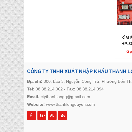
KÌM 
HP-3
Gọ
CÔNG TY TNHH XUẤT NHẬP KHẨU THANH 
Địa chỉ:
300, Lầu 3, Nguyễn Công Trứ, Phường Bến T
Tel:
08.38.214.062
-
Fax:
08.38.214.094
Email:
ctythanhlongq@gmail.com
Website:
www.thanhlongquyen.com