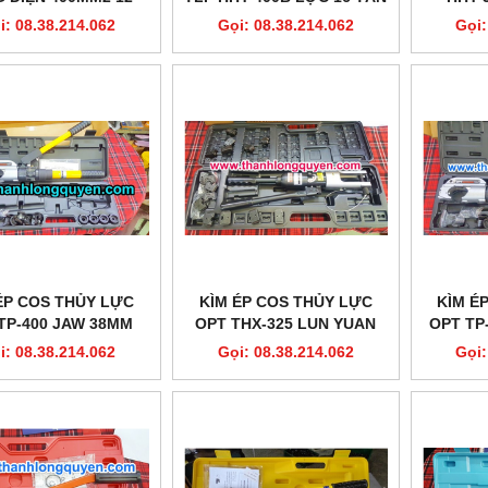
LZ-400C XC TOOLS
STROKE 32MM CÓ VAN AN
i: 08.38.214.062
Gọi: 08.38.214.062
Gọi:
TOÀN
ÉP COS THỦY LỰC
KÌM ÉP COS THỦY LỰC
KÌM É
TP-400 JAW 38MM
OPT THX-325 LUN YUAN
OPT TP
i: 08.38.214.062
Gọi: 08.38.214.062
Gọi: