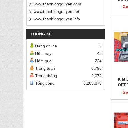
www.thanhlongquyen.com
TẤN 
Gọ
www.thanhlongquyen.net
www.thanhlongquyen.info
THỐNG KÊ
Đang online
5
Hôm nay
45
Hôm qua
224
Trong tuần
6,798
Trong tháng
9,072
KÌM 
Tổng cộng
6,209,879
OPT 
Gọ