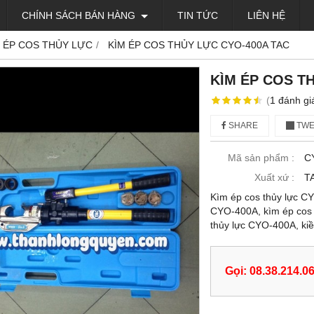
CHÍNH SÁCH BÁN HÀNG
TIN TỨC
LIÊN HỆ
 ÉP COS THỦY LỰC
KÌM ÉP COS THỦY LỰC CYO-400A TAC
KÌM ÉP COS T
(
1
đánh gi
SHARE
TWE
Mã sản phẩm :
C
Xuất xứ :
T
Kìm ép cos thủy lực CY
CYO-400A, kìm ép cos
thủy lực CYO-400A, k
Gọi: 08.38.214.0