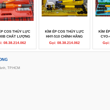
ÉP COS THỦY LỰC
KÌM ÉP COS THỦY LỰC
KÌM É
00B CHẤT LƯỢNG
HHY-510 CHÍNH HÃNG
CYO-
i: 08.38.214.062
Gọi: 08.38.214.062
Gọi:
LONG
hành, TP.HCM