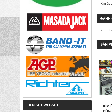
Kìm ép 
ĐÁNH 
Bình ch
SẢN P
LIÊN KẾT WEBSITE
KÌM 
DÙNG