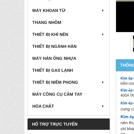
MÁY KHOAN TỪ
THANG NHÔM
THIẾT BỊ KHÍ NÉN
THIẾT BỊ NGÀNH HÀN
MÁY HÀN ỐNG NHỰA
THÔNG
THIẾT BỊ GAS LẠNH
Kìm ép 
THIẾT BỊ NIÊM PHONG
bấm cos
Kìm ép 
MÁY CÔNG CỤ CẤM TAY
400A TA
Kìm ép 
HÓA CHẤT
cung c
Kìm é
nên th
HỔ TRỢ TRỰC TUYẾN
chỉ kh