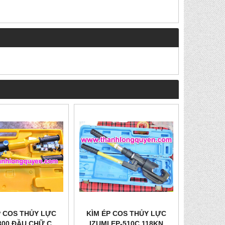
P COS THỦY LỰC
KÌM ÉP COS THỦY LỰC
300 ĐẦU CHỮ C
IZUMI EP-510C 118KN