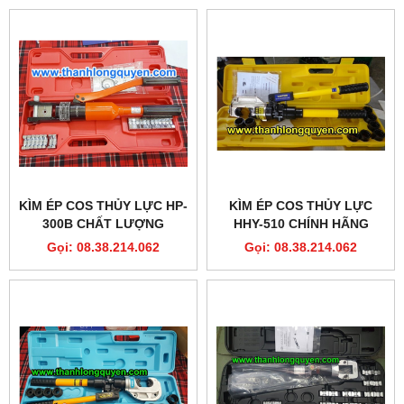
KÌM ÉP COS THỦY LỰC HP-
KÌM ÉP COS THỦY LỰC
300B CHẤT LƯỢNG
HHY-510 CHÍNH HÃNG
Gọi: 08.38.214.062
Gọi: 08.38.214.062