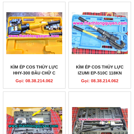
KÌM ÉP COS THỦY LỰC
KÌM ÉP COS THỦY LỰC
HHY-300 ĐẦU CHỮ C
IZUMI EP-510C 118KN
KHUÔN DÀY
Gọi: 08.38.214.062
Gọi: 08.38.214.062