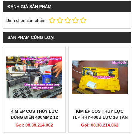
ĐÁNH GIÁ SẢN PHẨM
Bình chọn sản phẩm:
SẢN PHẨM CÙNG LOẠI
KÌM ÉP COS THỦY LỰC
KÌM ÉP COS THỦY LỰC
DÙNG ĐIỆN 400MM2 12
TLP HHY-400B LỰC 16 TẤN
TẤN LZ-400C XC TOOLS
STROKE 32MM CÓ VAN AN
Gọi: 08.38.214.062
Gọi: 08.38.214.062
TOÀN