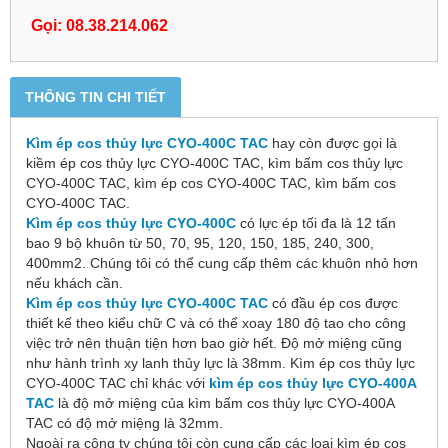
Gọi: 08.38.214.062
THÔNG TIN CHI TIẾT
Kìm ép cos thủy lực CYO-400C TAC
hay còn được gọi là
kiềm ép cos thủy lực CYO-400C TAC, kìm bấm cos thủy lực
CYO-400C TAC, kìm ép cos CYO-400C TAC, kìm bấm cos
CYO-400C TAC.
Kìm ép cos thủy lực CYO-400C
có lực ép tối đa là 12 tấn
bao 9 bộ khuôn từ
50, 70, 95, 120, 150, 185, 240, 300,
400mm
2
. Chúng tôi có thể cung cấp thêm các khuôn nhỏ hơn
nếu khách cần.
Kìm ép cos thủy lực CYO-400C TAC
có đầu ép cos được
thiết kế theo kiểu chữ C và có thể xoay 180 độ tao cho công
việc trở nên thuận tiện hơn bao giờ hết. Độ mở miệng cũng
như hành trình xy lanh thủy lực là 38mm.
Kìm ép cos thủy lực
CYO-400C TAC chỉ khác với
kìm ép cos thủy lực CYO-400A
TAC
là độ mở miệng của kìm bấm cos thủy lực CYO-400A
TAC có độ mở miệng là 32mm.
Ngoài ra công ty chúng tôi còn cung cấp các loại kìm ép cos