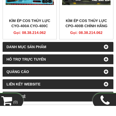
KÌM ÉP COS THỦY LỰC
KÌM ÉP COS THỦY LỰC
CYO-400A CYO-400C
CPO-400B CHÍNH HÃNG
Gọi: 08.38.214.062
Gọi: 08.38.214.062
DANH MỤC SẢN PHẨM
HỔ TRỢ TRỰC TUYẾN
QUẢNG CÁO
LIÊN KẾT WEBSITE
THỐNG KÊ
(
0
)
CÔNG TY TNHH XUẤT NHẬP KHẨU THANH LONG