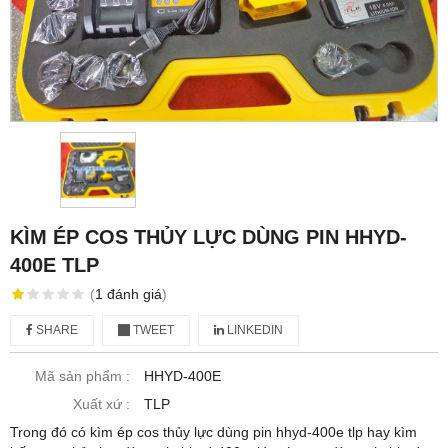
KÌM ÉP COS THỦY LỰC DÙNG PIN HHYD-
400E TLP
(
1
đánh giá
)
SHARE
TWEET
LINKEDIN
Mã sản phẩm :
HHYD-400E
Xuất xứ :
TLP
Trong đó có kìm ép cos thủy lực dùng pin hhyd-400e tlp hay kìm