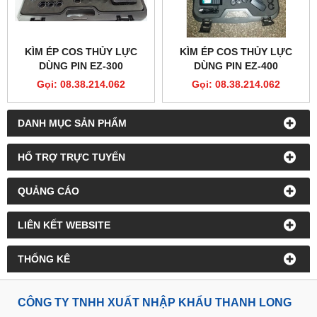
KÌM ÉP COS THỦY LỰC
KÌM ÉP COS THỦY LỰC
DÙNG PIN EZ-300
DÙNG PIN EZ-400
Gọi: 08.38.214.062
Gọi: 08.38.214.062
DANH MỤC SẢN PHẨM
HỔ TRỢ TRỰC TUYẾN
QUẢNG CÁO
LIÊN KẾT WEBSITE
THỐNG KÊ
CÔNG TY TNHH XUẤT NHẬP KHẨU THANH LONG