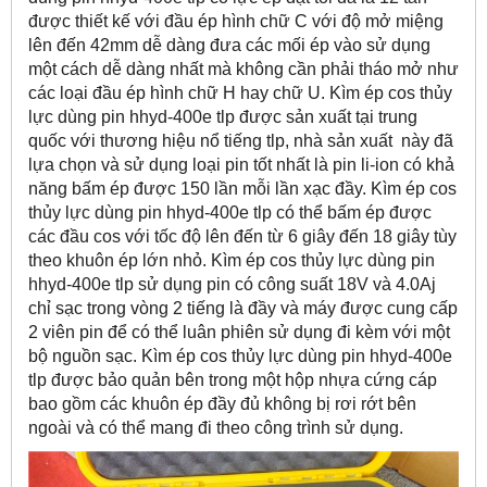
được thiết kế với đầu ép hình chữ C với độ mở miệng
lên đến 42mm dễ dàng đưa các mối ép vào sử dụng
một cách dễ dàng nhất mà không cần phải tháo mở như
các loại đầu ép hình chữ H hay chữ U. Kìm ép cos thủy
lực dùng pin hhyd-400e tlp được sản xuất tại trung
quốc với thương hiệu nổ tiếng tlp, nhà sản xuất này đã
lựa chọn và sử dụng loại pin tốt nhất là pin li-ion có khả
năng bấm ép được 150 lần mỗi lần xạc đầy. Kìm ép cos
thủy lực dùng pin hhyd-400e tlp có thể bấm ép được
các đầu cos với tốc độ lên đến từ 6 giây đến 18 giây tùy
theo khuôn ép lớn nhỏ. Kìm ép cos thủy lực dùng pin
hhyd-400e tlp sử dụng pin có công suất 18V và 4.0Aj
chỉ sạc trong vòng 2 tiếng là đầy và máy được cung cấp
2 viên pin để có thể luân phiên sử dụng đi kèm với một
bộ nguồn sạc. Kìm ép cos thủy lực dùng pin hhyd-400e
tlp được bảo quản bên trong một hộp nhựa cứng cáp
bao gồm các khuôn ép đầy đủ không bị rơi rớt bên
ngoài và có thể mang đi theo công trình sử dụng.