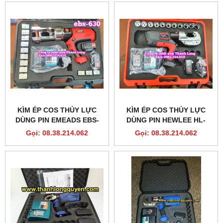
KÌM ÉP COS THỦY LỰC
KÌM ÉP COS THỦY LỰC
DÙNG PIN EMEADS EBS-
DÙNG PIN HEWLEE HL-
630 EB-630 200KN 16MM2-
400B ÉP NHỒI, ÉP NHANH
Gọi: 08.38.214.062
Gọi: 08.38.214.062
630MM2
LIÊN TỤC