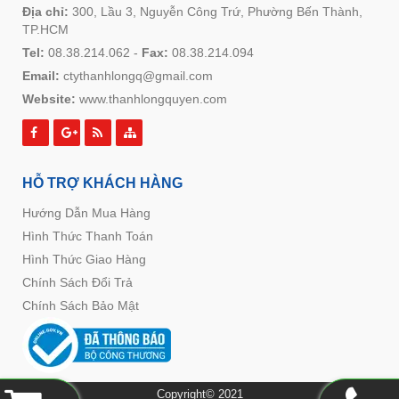
Địa chỉ:
300, Lầu 3, Nguyễn Công Trứ, Phường Bến Thành,
TP.HCM
Tel:
08.38.214.062
-
Fax:
08.38.214.094
Email:
ctythanhlongq@gmail.com
Website:
www.thanhlongquyen.com
HỖ TRỢ KHÁCH HÀNG
Hướng Dẫn Mua Hàng
Hình Thức Thanh Toán
Hình Thức Giao Hàng
Chính Sách Đổi Trả
Chính Sách Bảo Mật
Copyright© 2021