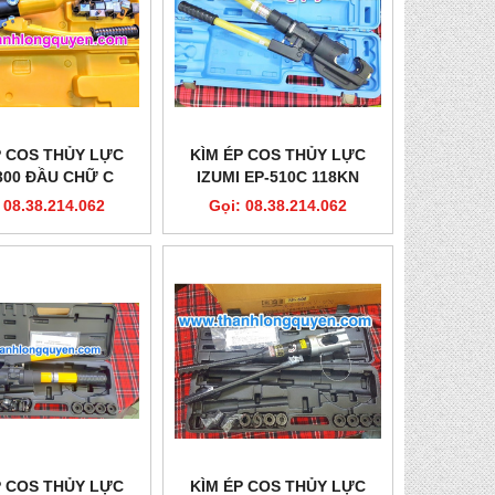
P COS THỦY LỰC
KÌM ÉP COS THỦY LỰC
300 ĐẦU CHỮ C
IZUMI EP-510C 118KN
KHUÔN DÀY
 08.38.214.062
Gọi: 08.38.214.062
P COS THỦY LỰC
KÌM ÉP COS THỦY LỰC