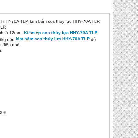
ực HHY-70A TLP, kìm bấm cos thủy lực HHY-70A TLP,
LP.
lanh là 12mm.
Kiềm ép cos thủy lực HHY-70A TLP
kìm bấm cos thủy lực HHY-70A TLP
.6kg nên
dễ
s điện nhỏ.
ư:
300B