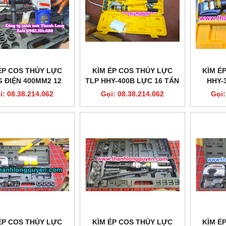
ÉP COS THỦY LỰC
KÌM ÉP COS THỦY LỰC
KÌM É
 ĐIỆN 400MM2 12
TLP HHY-400B LỰC 16 TẤN
HHY-
LZ-400C XC TOOLS
STROKE 32MM CÓ VAN AN
i: 08.38.214.062
Gọi: 08.38.214.062
Gọi:
TOÀN
ÉP COS THỦY LỰC
KÌM ÉP COS THỦY LỰC
KÌM É