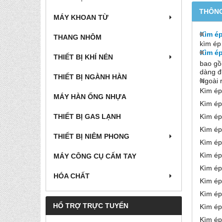
THÔNG
MÁY KHOAN TỪ
Kìm ép
THANG NHÔM
kìm ép
Kìm ép
THIẾT BỊ KHÍ NÉN
bao gồ
dàng đ
THIẾT BỊ NGÀNH HÀN
Ngoài r
Kìm ép
MÁY HÀN ỐNG NHỰA
Kìm ép
THIẾT BỊ GAS LẠNH
Kìm ép
Kìm ép
THIẾT BỊ NIÊM PHONG
Kìm ép
Kìm ép
MÁY CÔNG CỤ CẤM TAY
Kìm ép
HÓA CHẤT
Kìm ép
Kìm ép
HỔ TRỢ TRỰC TUYẾN
Kìm ép
Kìm ép