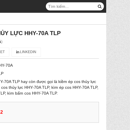
HỦY LỰC HHY-70A TLP
á
)
ET
LINKEDIN
HY-70A
LP
Y-70A TLP hay còn được gọi là kiềm ép cos thủy lực
cos thủy lực HHY-70A TLP, kìm ép cos HHY-70A TLP,
TLP, kìm bấm cos HHY-70A TLP.
62