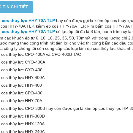
 TIN CHI TIẾT
 cos thủy lực HHY-70A TLP
hay còn được gọi là kiềm ép cos thủy l
 cos HHY-70A TLP, kiềm ép cos HHY-70A TLP, kìm bấm cos HHY-70A T
 cos thủy lực HHY-70A TLP
có lực ép tối đa là 8 tấn, hành trình xy 
2
m các khuôn ép từ 6, 10, 16, 25, 35, 50, 70mm
với trọng lượng chỉ 2
ược mang theo công trỉnh rất tiện lợi cho việc thi công bấm các đầu co
a công ty chúng tôi còn cung cấp các loại kìm ép cos thủy lực khác nh
 cos thủy lực CPO-400A và CPO-400B TAC
 cos thủy lực CYO-400A
 cos thủy lực CYO-400
 cos thủy lực HHY-400A
 cos thủy lực HHY-400
 cos thủy lực CPO-400
 cos thủy lực HHY-70A
 cos thủy lực CPO-300B hay còn được gọi là kìm ép cos thủy lực HP-
 cos thủy lực HHY-300D
 cos thủy lực HHY-120A
 cos thủy lực HHY-240A