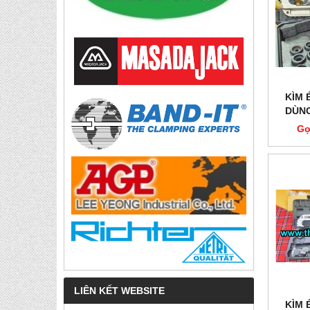
KÌM 
DÙNG
TẤN 
Gọ
LIÊN KẾT WEBSITE
KÌM 