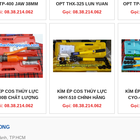
TP-400 JAW 38MM
OPT THX-325 LUN YUAN
OPT TP
i: 08.38.214.062
Gọi: 08.38.214.062
Gọi:
ÉP COS THỦY LỰC
KÌM ÉP COS THỦY LỰC
KÌM É
00B CHẤT LƯỢNG
HHY-510 CHÍNH HÃNG
CYO-
i: 08.38.214.062
Gọi: 08.38.214.062
Gọi:
LONG
hành, TP.HCM