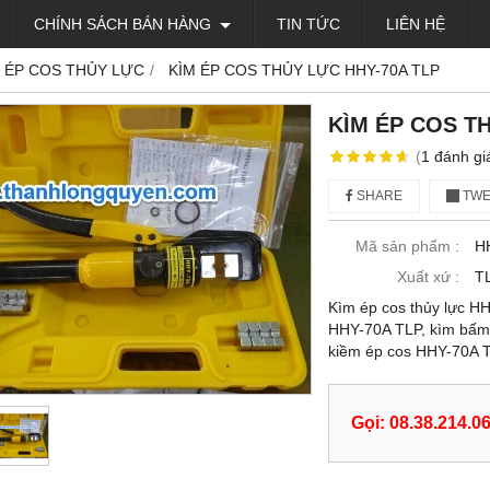
CHÍNH SÁCH BÁN HÀNG
TIN TỨC
LIÊN HỆ
 ÉP COS THỦY LỰC
KÌM ÉP COS THỦY LỰC HHY-70A TLP
KÌM ÉP COS T
(
1
đánh gi
SHARE
TWE
Mã sản phẩm :
H
Xuất xứ :
T
Kìm ép cos thủy lực HH
HHY-70A TLP, kìm bấm 
kiềm ép cos HHY-70A 
Gọi: 08.38.214.0