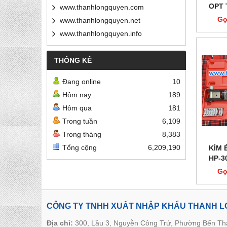
OPT 
www.thanhlongquyen.com
Gọ
www.thanhlongquyen.net
www.thanhlongquyen.info
THỐNG KÊ
Đang online
10
Hôm nay
189
Hôm qua
181
Trong tuần
6,109
Trong tháng
8,383
Tổng cộng
6,209,190
KÌM 
HP-3
Gọ
CÔNG TY TNHH XUẤT NHẬP KHẨU THANH 
Địa chỉ:
300, Lầu 3, Nguyễn Công Trứ, Phường Bến T