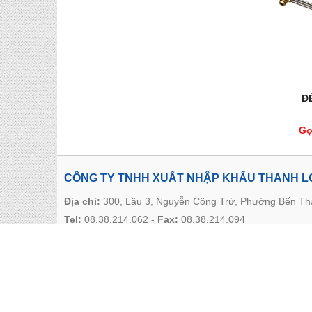
Đ
Gọ
CÔNG TY TNHH XUẤT NHẬP KHẨU THANH 
Địa chỉ:
300, Lầu 3, Nguyễn Công Trứ, Phường Bến T
Tel:
08.38.214.062
-
Fax:
08.38.214.094
Email:
ctythanhlongq@gmail.com
Website:
www.thanhlongquyen.com