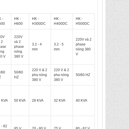
 -
HK -
HK -
HK -
HK -
500
H600
H300DC
H400DC
H500DC
20V
220V
220V và 2
 2
và 2
3.2 - 4
3.2 - 5
phase
hase
phase
mm
mm
nóng 380
óng
nóng
V
0 V
380 V
220 V & 2
220 V & 2
/60
50/60
pha nóng
pha nóng
50/60 HZ
Z
HZ
380 V
380 V
0 KVA
50 KVA
28 KVA
32 KVA
40 KVA
 - 82
85 V
70 - 80 V
75 V
80 - 82 V