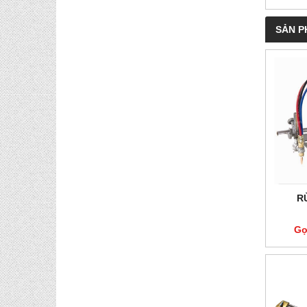
SẢN P
R
Gọ