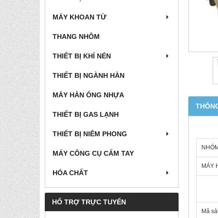
MÁY KHOAN TỪ
THANG NHÔM
THIẾT BỊ KHÍ NÉN
THIẾT BỊ NGÀNH HÀN
MÁY HÀN ỐNG NHỰA
THÔNG
THIẾT BỊ GAS LẠNH
THIẾT BỊ NIÊM PHONG
NHÓM 
MÁY CÔNG CỤ CẤM TAY
MÁY 
HÓA CHẤT
HỔ TRỢ TRỰC TUYẾN
Mã sả