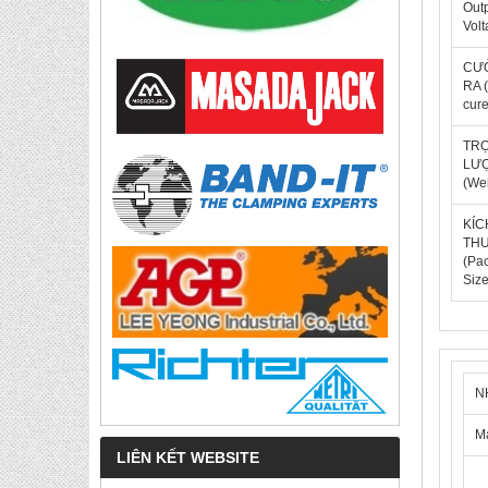
Out
Vol
CƯỜ
RA 
cure
TR
LƯ
(We
KÍC
TH
(Pa
Size
N
Má
LIÊN KẾT WEBSITE