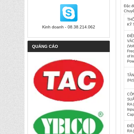
Đặc đ
Chuyê
THÔ
KỸ 
Kinh doanh - 08.38.214.062
ĐIỆ
VÀ
(Vol
QUẢNG CÁO
Fre
of I
Pow
TẦN
(Hz)
CÔ
SUÂ
RA 
Inpu
Cap
ĐIỆ
RA 