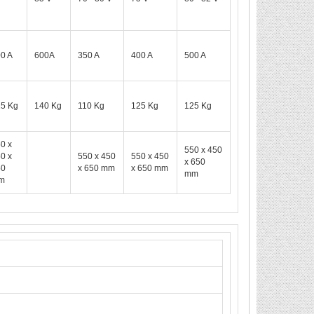
0 A
600A
350 A
400 A
500 A
5 Kg
140 Kg
110 Kg
125 Kg
125 Kg
0 x
550 x 450
0 x
550 x 450
550 x 450
x 650
50
x 650 mm
x 650 mm
mm
m