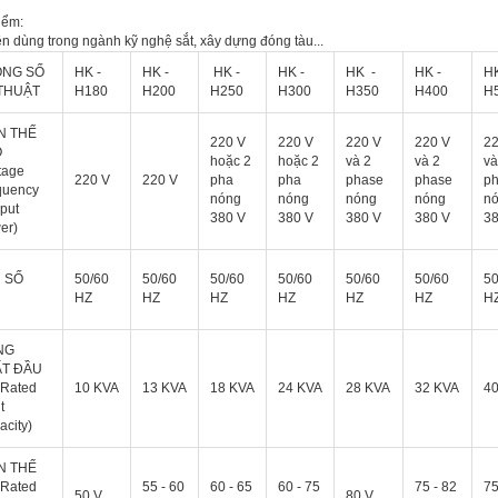
iểm:
n dùng trong ngành kỹ nghệ sắt, xây dựng đóng tàu...
NG SỐ
HK -
HK -
HK -
HK -
HK -
HK -
HK
THUẬT
H180
H200
H250
H300
H350
H400
H
N THẾ
220 V
220 V
220 V
220 V
2
O
hoặc 2
hoặc 2
và 2
và 2
và
tage
220 V
220 V
pha
pha
phase
phase
p
quency
nóng
nóng
nóng
nóng
n
nput
380 V
380 V
380 V
380 V
38
er)
 SỐ
50/60
50/60
50/60
50/60
50/60
50/60
50
HZ
HZ
HZ
HZ
HZ
HZ
H
NG
́T ĐẦU
(Rated
10 KVA
13 KVA
18 KVA
24 KVA
28 KVA
32 KVA
4
t
acity)
N THẾ
(Rated
55 - 60
60 - 65
60 - 75
75 - 82
75
50 V
80 V