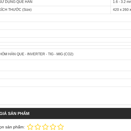
SỬ DỤNG QUE HÀN
1.6 - 3.2 m
KÍCH THƯỚC (Size)
420 x 260 
HÓM HÀN QUE - INVERTER - TIG - MIG (CO2)
GIÁ SẢN PHẨM
ọn sản phẩm: