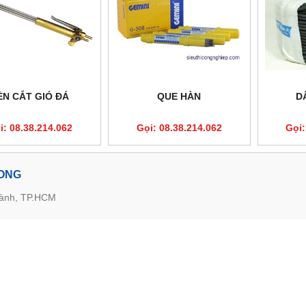
ÈN CẮT GIÓ ĐÁ
QUE HÀN
D
i: 08.38.214.062
Gọi: 08.38.214.062
Gọi:
LONG
hành, TP.HCM