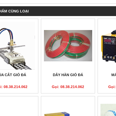
HẨM CÙNG LOẠI
ÙA CẮT GIÓ ĐÁ
DÂY HÀN GIÓ ĐÁ
MÁ
i: 08.38.214.062
Gọi: 08.38.214.062
Gọi: