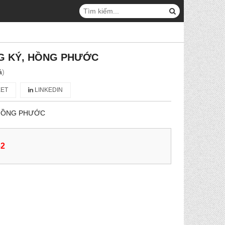
G KÝ, HỒNG PHƯỚC
á
)
ET
LINKEDIN
 HỒNG PHƯỚC
62