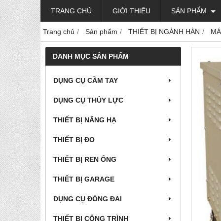
TRANG CHỦ
GIỚI THIỆU
SẢN PHẨM
Trang chủ
Sản phẩm
THIẾT BỊ NGÀNH HÀN
MÁ
DANH MỤC SẢN PHẨM
DỤNG CỤ CẦM TAY
DỤNG CỤ THỦY LỰC
THIẾT BỊ NÂNG HẠ
THIẾT BỊ ĐO
THIẾT BỊ REN ỐNG
THIẾT BỊ GARAGE
DỤNG CỤ ĐÓNG ĐAI
THIẾT BỊ CÔNG TRÌNH