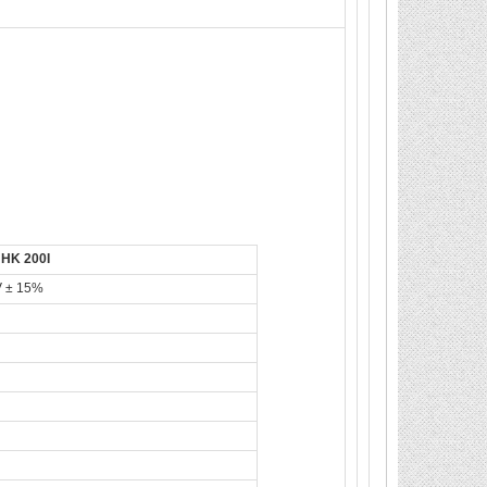
HK 200I
V ± 15%