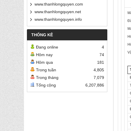
www.thanhlongquyen.com
www.thanhlongquyen.net
M
www.thanhlongquyen.info
Đ
Má
THỐNG KÊ
Hi
Hi
Đang online
4
Vậ
Hôm nay
74
Hôm qua
181
Trong tuần
4,805
Trong tháng
7,079
Tổng cộng
6,207,886