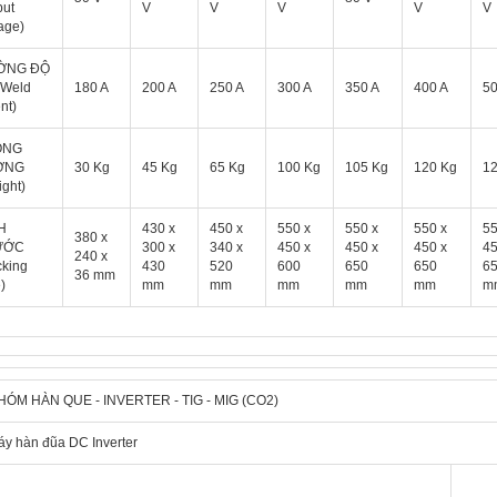
put
V
V
V
V
V
tage)
NG ĐỘ
(Weld
180 A
200 A
250 A
300 A
350 A
400 A
50
nt)
ỌNG
ỢNG
30 Kg
45 Kg
65 Kg
100 Kg
105 Kg
120 Kg
12
ight)
H
430 x
450 x
550 x
550 x
550 x
55
380 x
ƯỚC
300 x
340 x
450 x
450 x
450 x
45
240 x
cking
430
520
600
650
650
6
36 mm
)
mm
mm
mm
mm
mm
m
HÓM HÀN QUE - INVERTER - TIG - MIG (CO2)
y hàn đũa DC Inverter