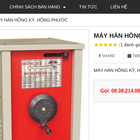
CHÍNH SÁCH BÁN HÀNG
TIN TỨC
LIÊN HỆ
Y HÀN HỒNG KÝ, HỒNG PHƯỚC
MÁY HÀN HỒN
(
1
đánh gi
SHARE
TWE
MÁY HÀN HỒNG KÝ,
Gọi: 08.38.214.0