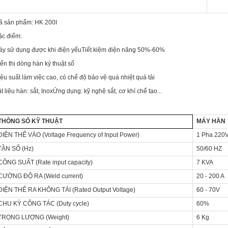
ã sản phẩm: HK 200I
ặc điểm:
y sử dụng được khi điện yếuTiết kiệm điện năng 50%-60%
ển thị dòng hàn kỷ thuật số
ệu suất làm việc cao, có chế độ bảo vệ quá nhiệt quá tải
t liệu hàn: sắt, InoxỨng dụng: kỹ nghệ sắt, cơ khí chế tạo...
THÔNG SỐ KỸ THUẬT
MÁY HÀN 
ĐIỆN THẾ VÀO (Voltage Frequency of Input Power)
1 Pha 220
TẦN SỐ (Hz)
50/60 HZ
CÔNG SUẤT (Rate input capacity)
7 KVA
CƯỜNG ĐỘ RA (Weld current)
20 - 200 A
ĐIỆN THẾ RA KHÔNG TẢI (Rated Output Voltage)
60 - 70V
CHU KỲ CÔNG TÁC (Duty cycle)
60%
TRỌNG LƯỢNG (Weight)
6 Kg