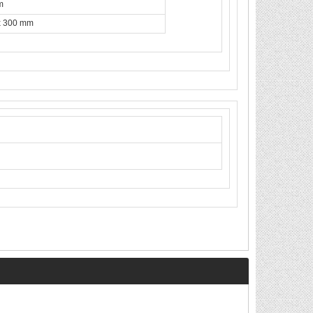
m
x 300 mm